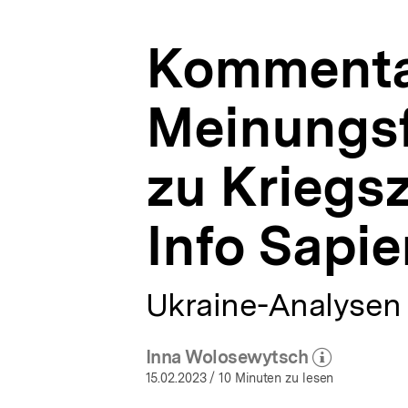
von
a
Info
t
Sapiens
Kommentar
i
2022
o
|
n
Ukraine-
Meinungsf
Analysen
|
bpb.de
zu Kriegs
Info Sapi
Ukraine-Analysen 
Inna Wolosewytsch
(Mehr zum Autor)
öffnen
15.02.2023
/ 10 Minuten zu lesen