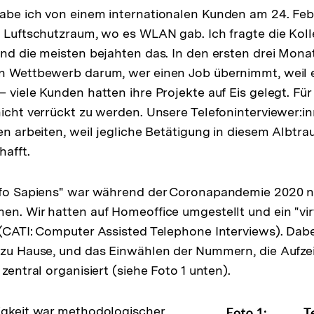
habe ich von einem internationalen Kunden am 24. Fe
m Luftschutzraum, wo es WLAN gab. Ich fragte die Koll
und die meisten bejahten das. In den ersten drei Mona
en Wettbewerb darum, wer einen Job übernimmt, weil 
– viele Kunden hatten ihre Projekte auf Eis gelegt. Fü
nicht verrückt zu werden. Unsere Telefoninterviewer:i
en arbeiten, weil jegliche Betätigung in diesem Albtrau
hafft.
Info Sapiens" war während der Coronapandemie 2020 
en. Wir hatten auf Homeoffice umgestellt und ein "vir
 (CATI: Computer Assisted Telephone Interviews). Dabe
n zu Hause, und das Einwählen der Nummern, die Aufz
 zentral organisiert (siehe Foto 1 unten).
igkeit war methodologischer