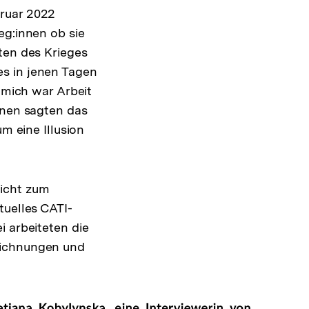
bruar 2022
eg:innen ob sie
ten des Krieges
es in jenen Tagen
r mich war Arbeit
nnen sagten das
m eine Illusion
nicht zum
tuelles CATI-
i arbeiteten die
eichnungen und