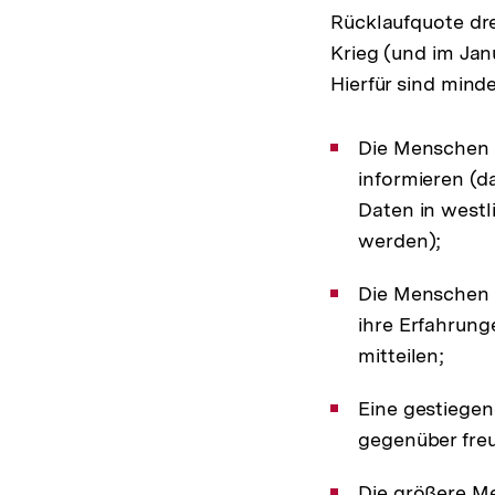
Rücklaufquote dr
Krieg (und im Jan
Hierfür sind mind
Die Menschen w
informieren (d
Daten in westl
werden);
Die Menschen w
ihre Erfahrun
mitteilen;
Eine gestiegen
gegenüber freu
Die größere Men