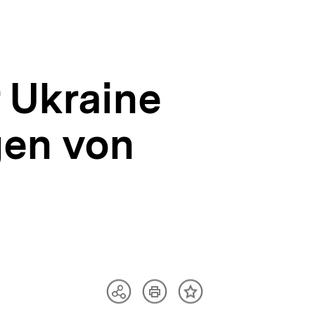
 Ukraine
gen von
Artikel
Teilen
Inhalt
drucken
Optionen
merken