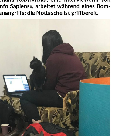
In
Lightbox
öffnen