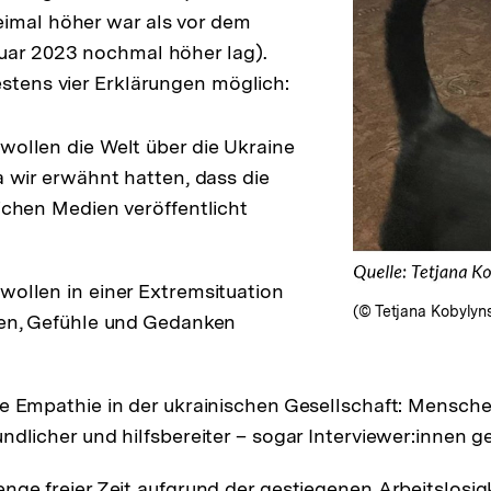
eimal höher war als vor dem
uar 2023 nochmal höher lag).
estens vier Erklärungen möglich:
ollen die Welt über die Ukraine
a wir erwähnt hatten, dass die
ichen Medien veröffentlicht
ollen in einer Extremsituation
(© Tetjana Kobylyn
gen, Gefühle und Gedanken
e Empathie in der ukrainischen Gesellschaft: Mensche
ndlicher und hilfsbereiter – sogar Interviewer:innen 
ge freier Zeit aufgrund der gestiegenen Arbeitslosigke