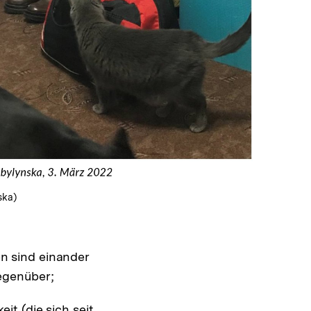
ska)
n sind einander
gegenüber;
it (die sich seit