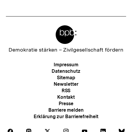
Meta-
Links
Zur
Demokratie stärken –
Zivilgesellschaft fördern
Startseite
der
Meta-
Impressum
bpb
Navigation
Datenschutz
Sitemap
Newsletter
RSS
Kontakt
Presse
Barriere melden
Erklärung zur Barrierefreiheit
Auf
Auf
Auf
Auf
Auf
Auf
Au