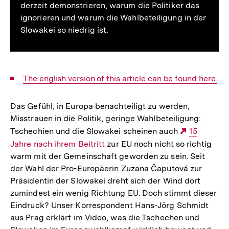
derzeit demonstrieren, warum die Politiker das
ignorieren und warum die Wahlbeteiligung in der
Slowakei so niedrig ist.
Interner
The english version of this article can be found here.
Link:
Das Gefühl, in Europa benachteiligt zu werden,
Misstrauen in die Politik, geringe Wahlbeteiligung:
Tschechien und die Slowakei scheinen auch
Externer
15
Jahre nach ihrem Beitritt
zur EU noch nicht so richtig
Link:
warm mit der Gemeinschaft geworden zu sein. Seit
der Wahl der Pro-Europäerin Zuzana Čaputová zur
Präsidentin der Slowakei dreht sich der Wind dort
zumindest ein wenig Richtung EU. Doch stimmt dieser
Eindruck? Unser Korrespondent Hans-Jörg Schmidt
aus Prag erklärt im Video, was die Tschechen und