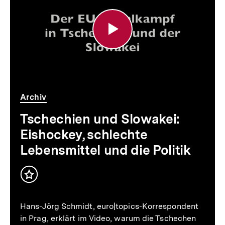
und
Slowakei:
Eishockey,
schlechte
Lebensmittel
und
Archiv
die
Tschechien und Slowakei:
Politik
Eishockey, schlechte
Lebensmittel und die Politik
Inhalt
merken
Hans-Jörg Schmidt, euro|topics-Korrespondent
in Prag, erklärt im Video, warum die Tschechen