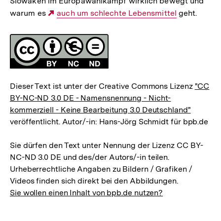
Slowaken im Europawahlkampf wirklich bewegt und
warum es
Externer
auch um schlechte Lebensmittel
geht.
Link:
Fussnoten
Lizenz
Dieser Text ist unter der Creative Commons Lizenz
"CC
BY-NC-ND 3.0 DE - Namensnennung - Nicht-
kommerziell - Keine Bearbeitung 3.0 Deutschland"
veröffentlicht. Autor/-in: Hans-Jörg Schmidt für bpb.de
Sie dürfen den Text unter Nennung der Lizenz CC BY-
NC-ND 3.0 DE und des/der Autors/-in teilen.
Urheberrechtliche Angaben zu Bildern / Grafiken /
Videos finden sich direkt bei den Abbildungen.
Sie wollen einen Inhalt von bpb.de nutzen?