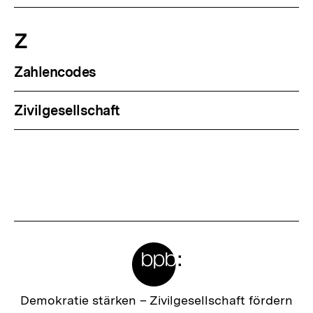
Z
Zahlencodes
Zivilgesellschaft
Meta-
Links
Zur
Demokratie stärken –
Zivilgesellschaft fördern