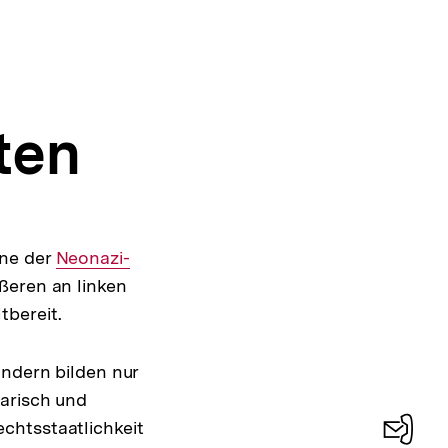
ten
nterner
ene der
ink:
Interner
Neonazi-
ßeren an linken
Link:
tbereit.
ondern bilden nur
tarisch und
chtsstaatlichkeit