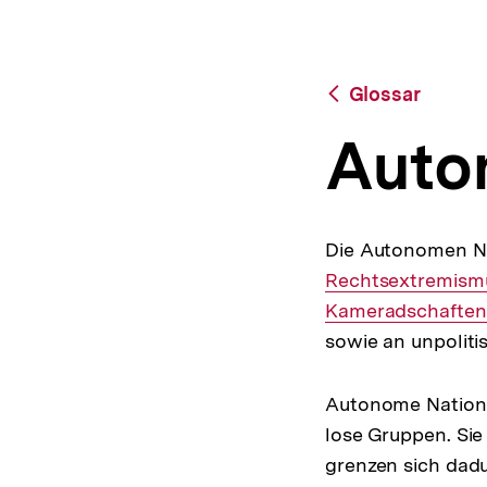
a
t
i
o
Zurück
Glossar
n
zur
Übersicht
Auto
Die Autonomen Nat
Rechtsextremism
Kameradschaften
sowie an unpoliti
Autonome National
lose Gruppen. Sie
grenzen sich dadu