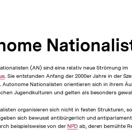
nome Nationalis
ionalisten (AN) sind eine relativ neue Strömung im
I
us
. Sie entstanden Anfang der 2000er Jahre in der Sz
L
. Autonome Nationalisten orientieren sich in ihrem Äu
schen Jugendkulturen und gelten als besonders gewal
isten organisieren sich nicht in festen Strukturen, s
 geben sich bewusst antibürgerlich und antiparlamen
rch beispielsweise von der
Interner
NPD
ab, deren bemühte Re