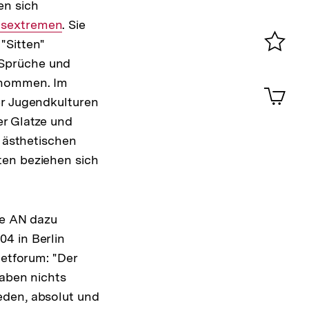
en sich
Konta
ner
tsextremen
. Sie
0
"Sitten"
 Sprüche und
Merklist
ansehen
ernommen. Im
0
Artik
im
er Jugendkulturen
Shop-
er Glatze und
Warenko
r ästhetischen
ansehen
ten beziehen sich
ie AN dazu
4 in Berlin
netforum: "Der
haben nichts
eden, absolut und