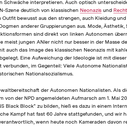
on Schwäche interpretieren. Auch optisch unterscheid
Link:
N-Szene deutlich von klassischen
Interner
Neonazis
und
Inter
Rech
 Outfit bewusst aus den strengen, auch Kleidung und 
Link:
Link:
Dogmen anderer Gruppierungen aus. Mode, Ästhetik,
 Aktionsformen sind direkt von linken Autonomen üb
e meist jungen ANler nicht nur besser in der Masse d
mit auch das Image des klassischen Neonazis mit kahl
abgelegt. Eine Aufweichung der Ideologie ist mit diese
 verbunden, im Gegenteil: Viele Autonome Nationalis
istorischen Nationalsozialismus.
 Gewaltbereitschaft der Autonomen Nationalisten. Als d
nem von der NPD angemeldeten Aufmarsch am 1. Mai 200
NS Black Block" zu bilden, hieß es dazu in einem Inter
dliche Kampf hat fast 60 Jahre stattgefunden, und wir 
unverantwortlich, wenn heute noch Kameraden davon r