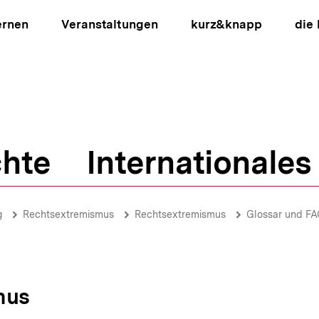
ernen
Veranstaltungen
kurz&knapp
die
hte
Internationales
ion
g
Rechtsextremismus
Rechtsextremismus
Glossar und F
mus