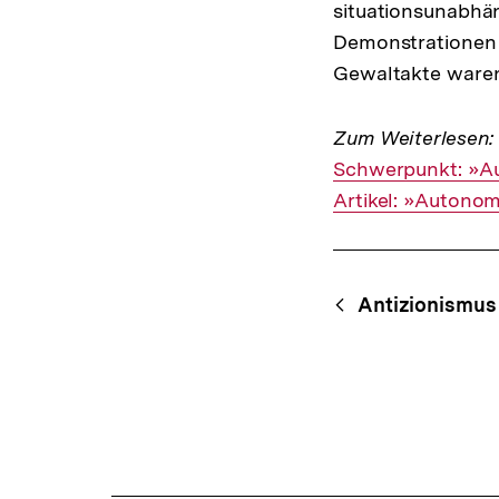
situationsunabhän
Demonstrationen i
Gewaltakte waren
Zum Weiterlesen:
Interner
Schwerpunkt: »Au
Link:
Interner
Artikel: »Autonom
Link:
Fussnoten
Content-
Begri
Antizionismus
Navigation