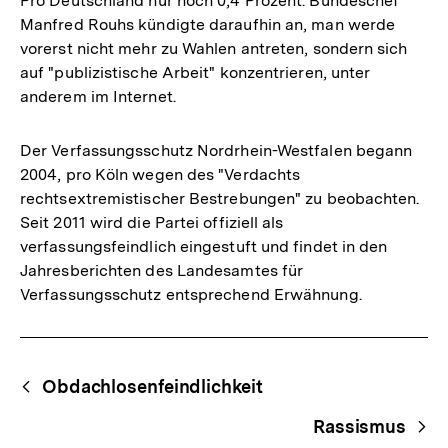
Pro Deutschland nur noch 0,4 Prozent. Bundeschef
Manfred Rouhs kündigte daraufhin an, man werde
vorerst nicht mehr zu Wahlen antreten, sondern sich
auf "publizistische Arbeit" konzentrieren, unter
anderem im Internet.
Der Verfassungsschutz Nordrhein-Westfalen begann
2004, pro Köln wegen des "Verdachts
rechtsextremistischer Bestrebungen" zu beobachten.
Seit 2011 wird die Partei offiziell als
verfassungsfeindlich eingestuft und findet in den
Jahresberichten des Landesamtes für
Verfassungsschutz entsprechend Erwähnung.
Fussnoten
Begriffsnavigation
Content-
Obdachlosenfeindlichkeit
Navigation
Rassismus