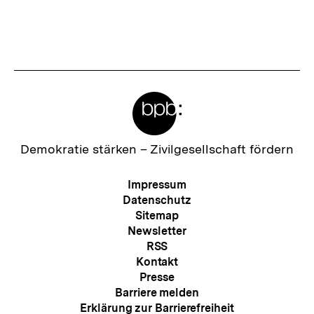
Meta-
Links
Zur
Demokratie stärken –
Zivilgesellschaft fördern
Startseite
der
Meta-
Impressum
bpb
Navigation
Datenschutz
Sitemap
Newsletter
RSS
Kontakt
Presse
Barriere melden
Erklärung zur Barrierefreiheit