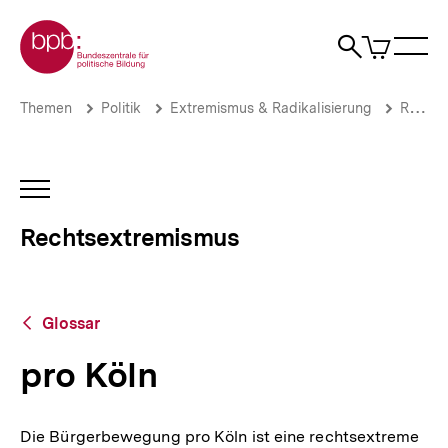
Direkt
Zur Startseite der bpb
zum
0
Artikel
Sho
Seiteninhalt
im
Naviga
Suche
springen
War
öffne
öffnen
öff
Pfadnavigation
pro
Brotkrümelnavigation
Themen
Politik
Extremismus & Radikalisierung
Rechtsextremismus
Köln
|
Rechtsextremismus
|
INHALTSNAVIGATION
bpb.de
ÖFFNEN
Rechtsextremismus
Zurück
Glossar
zur
Übersicht
pro Köln
Die Bürgerbewegung pro Köln ist eine rechtsextreme