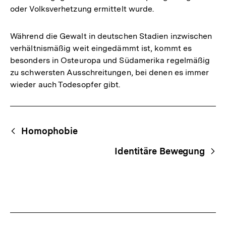
oder Volksverhetzung ermittelt wurde.
Während die Gewalt in deutschen Stadien inzwischen
verhältnismäßig weit eingedämmt ist, kommt es
besonders in Osteuropa und Südamerika regelmäßig
zu schwersten Ausschreitungen, bei denen es immer
wieder auch Todesopfer gibt.
Fussnoten
Begriffsnavigation
Content-
Homophobie
Navigation
Identitäre Bewegung