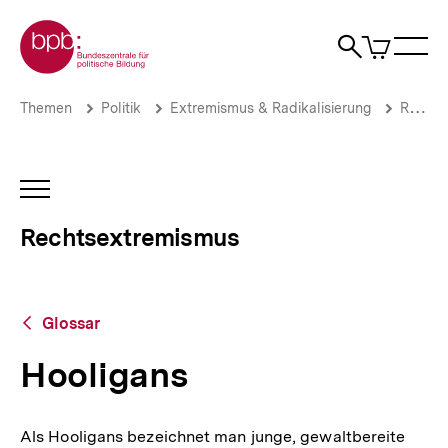
Direkt
Zur Startseite der bpb
zum
0
Artikel
Sho
Seiteninhalt
im
Naviga
Suche
springen
War
öffne
öffnen
öff
Pfadnavigation
Hooligans
Brotkrümelnavigation
Themen
Politik
Extremismus & Radikalisierung
Rechtsextremismus
|
Rechtsextremismus
|
bpb.de
INHALTSNAVIGATION
ÖFFNEN
Rechtsextremismus
Zurück
Glossar
zur
Übersicht
Hooligans
Als Hooligans bezeichnet man junge, gewaltbereite