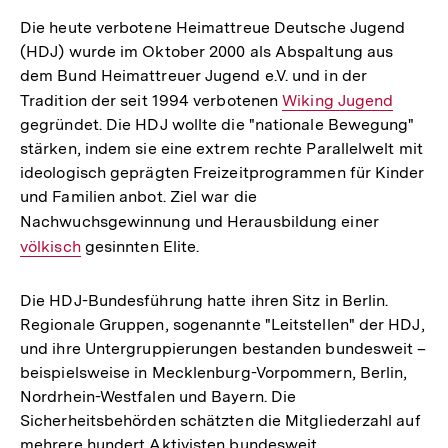
Die heute verbotene Heimattreue Deutsche Jugend
(HDJ) wurde im Oktober 2000 als Abspaltung aus
dem Bund Heimattreuer Jugend e.V. und in der
Tradition der seit 1994 verbotenen
Interner
Wiking Jugend
gegründet. Die HDJ wollte die "nationale Bewegung"
Link:
stärken, indem sie eine extrem rechte Parallelwelt mit
ideologisch geprägten Freizeitprogrammen für Kinder
und Familien anbot. Ziel war die
Nachwuchsgewinnung und Herausbildung einer
Interner
völkisch
gesinnten Elite.
Link:
Die HDJ-Bundesführung hatte ihren Sitz in Berlin.
Regionale Gruppen, sogenannte "Leitstellen" der HDJ,
und ihre Untergruppierungen bestanden bundesweit –
beispielsweise in Mecklenburg-Vorpommern, Berlin,
Nordrhein-Westfalen und Bayern. Die
Sicherheitsbehörden schätzten die Mitgliederzahl auf
mehrere hundert Aktivisten bundesweit.