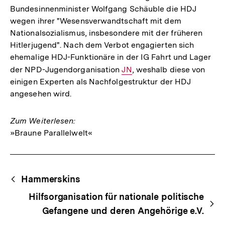
Bundesinnenminister Wolfgang Schäuble die HDJ
wegen ihrer "Wesensverwandtschaft mit dem
Nationalsozialismus, insbesondere mit der früheren
Hitlerjugend". Nach dem Verbot engagierten sich
ehemalige HDJ-Funktionäre in der IG Fahrt und Lager
der NPD-Jugendorganisation
Interner
JN
, weshalb diese von
einigen Experten als Nachfolgestruktur der HDJ
Link:
angesehen wird.
Zum Weiterlesen:
»Braune Parallelwelt«
Fussnoten
Begriffsnavigation
Content-
Hammerskins
Navigation
Hilfsorganisation für nationale politische
Gefangene und deren Angehörige e.V.