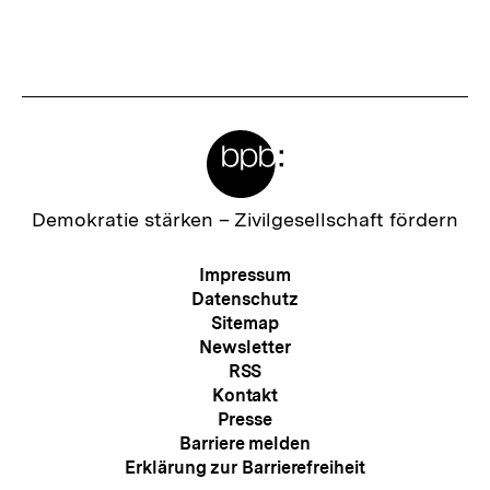
Meta-
Links
Zur
Demokratie stärken –
Zivilgesellschaft fördern
Startseite
der
Meta-
Impressum
bpb
Navigation
Datenschutz
Sitemap
Newsletter
RSS
Kontakt
Presse
Barriere melden
Erklärung zur Barrierefreiheit