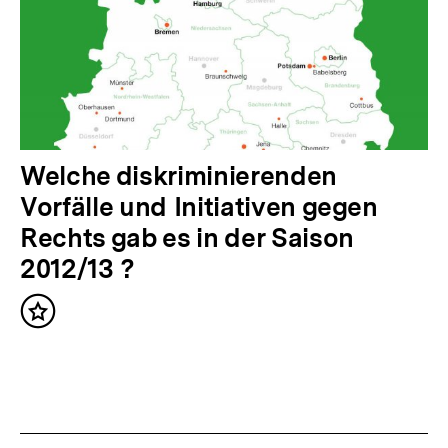
I
n
h
a
l
t
N
Welche diskriminierenden
:
ä
Vorfälle und Initiativen gegen
c
Rechts gab es in der Saison
h
2012/13 ?
s
Inhalt
t
merken
e
r
I