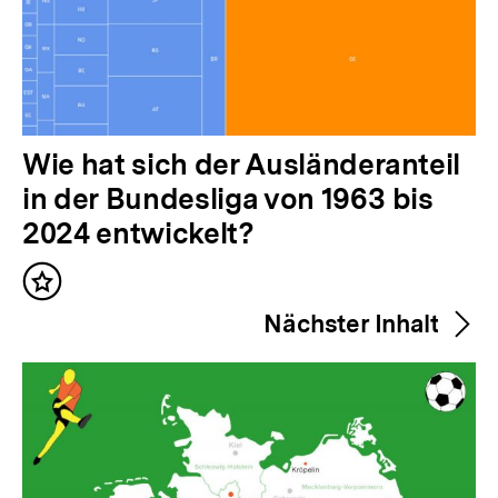
V
Wie hat sich der Ausländeranteil
o
in der Bundesliga von 1963 bis
r
2024 entwickelt?
h
Inhalt
e
merken
Nächster Inhalt
r
i
g
e
r