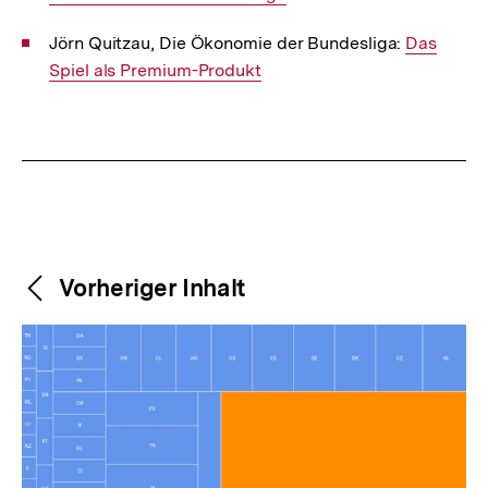
Jörn Quitzau, Die Ökonomie der Bundesliga:
Interner
Das
Spiel als Premium-Produkt
Link:
Fussnoten
Weitere
Content-
Vorheriger Inhalt
Navigation
Inhalte