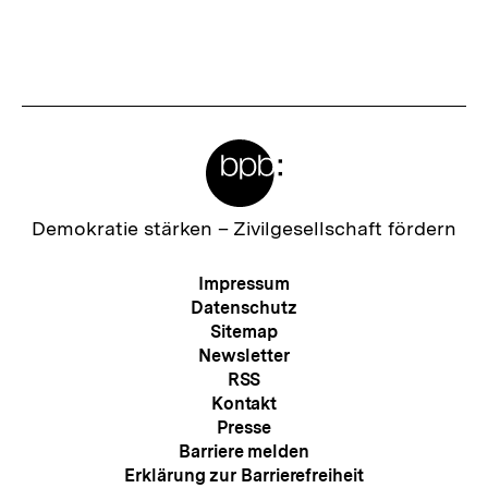
Inhalt
Inhalt
anzeigen
anzei
Meta-
Links
Zur
Demokratie stärken –
Zivilgesellschaft fördern
Startseite
der
Meta-
Impressum
bpb
Navigation
Datenschutz
Sitemap
Newsletter
RSS
Kontakt
Presse
Barriere melden
Erklärung zur Barrierefreiheit