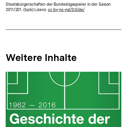
Staatsbürgerschaften der Bundesligaspieler in der Saison
2011/201. (bpb) Lizenz:
cc by-nc-nd/3.0/de/
Fussnoten
Weitere Inhalte
Inhaltskarousell
Inhaltskarussell
für
überspringen
weitere
Inhalte