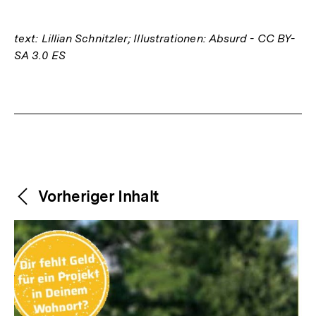
text: Lillian Schnitzler; Illustrationen: Absurd - CC BY-
SA 3.0 ES
Fussnoten
Weitere
Content-
Vorheriger Inhalt
Navigation
Inhalte