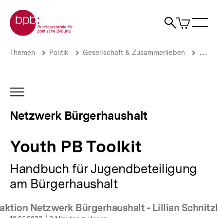
Direkt
Zur Startseite der bpb
zum
0
Artikel
Sho
Seiteninhalt
im
Naviga
Suche
springen
War
öffne
öffnen
öff
Pfadnavigation
Youth
Brotkrümelnavigation
Themen
Politik
Gesellschaft & Zusammenleben
Stadt
PB
Toolkit
|
Netzwerk
INHALTSNAVIGATION
Bürgerhaushalt
ÖFFNEN
|
Netzwerk Bürgerhaushalt
bpb.de
Youth PB Toolkit
Handbuch für Jugendbeteiligung
am Bürgerhaushalt
ktion Netzwerk Bürgerhaushalt - Lillian Schnitzl