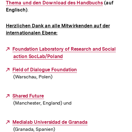
Thema und den Download des Handbuchs
Link:
(auf
Englisch)
.
Herzlichen Dank an alle Mitwirkenden auf der
internationalen Ebene:
Externer
Foundation Laboratory of Research and Social
Link:
action SocLab/Poland
Externer
Field of Dialogue Foundation
(Warschau, Polen)
Link:
Externer
Shared Future
(Manchester, England) und
Link:
Externer
Medialab Universidad de Granada
(Granada, Spanien)
Link: