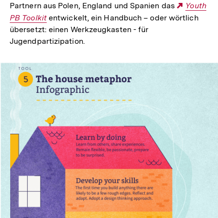
Partnern aus Polen, England und Spanien das
Externer
Youth
PB Toolkit
entwickelt, ein Handbuch – oder wörtlich
Link:
übersetzt: einen Werkzeugkasten - für
Jugendpartizipation.
In
Lightbox