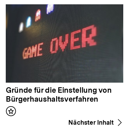
Inhalte
V
Gründe für die Einstellung von
o
Bürgerhaushaltsverfahren
r
Inhalt
h
merken
Nächster Inhalt
e