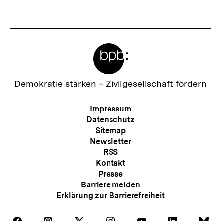
t
e
r
Meta-
I
Links
n
h
Zur
Demokratie stärken –
Zivilgesellschaft fördern
Startseite
a
der
Meta-
Impressum
l
bpb
Navigation
Datenschutz
t
Sitemap
Newsletter
:
RSS
Kontakt
Presse
Barriere melden
Erklärung zur Barrierefreiheit