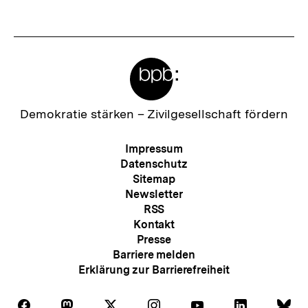
t
e
r
Meta-
I
Links
n
h
Zur
Demokratie stärken –
Zivilgesellschaft fördern
Startseite
a
der
Meta-
Impressum
l
bpb
Navigation
Datenschutz
t
Sitemap
Newsletter
:
RSS
Kontakt
Presse
Barriere melden
Erklärung zur Barrierefreiheit
Auf
Auf
Auf
Auf
Auf
Auf
Au