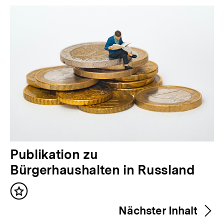
Inhalte
V
Publikation zu
o
Bürgerhaushalten in Russland
r
Inhalt
h
merken
Nächster Inhalt
e