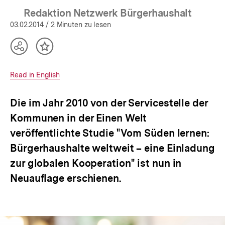
Redaktion Netzwerk Bürgerhaushalt
03.02.2014
/ 2 Minuten zu lesen
Teilen
Inhalt
Optionen
merken
anzeigen
Interner
Read in English
Link:
Die im Jahr 2010 von der Servicestelle der
Kommunen in der Einen Welt
veröffentlichte Studie "Vom Süden lernen:
Bürgerhaushalte weltweit – eine Einladung
zur globalen Kooperation" ist nun in
Neuauflage erschienen.