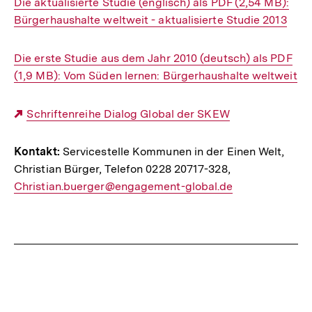
Interner
Die aktualisierte Studie (englisch) als PDF (2,54 MB):
Link:
Bürgerhaushalte weltweit - aktualisierte Studie 2013
Interner
Die erste Studie aus dem Jahr 2010 (deutsch) als PDF
Link:
(1,9 MB): Vom Süden lernen: Bürgerhaushalte weltweit
Externer
Schriftenreihe Dialog Global der SKEW
Link:
Kontakt:
Servicestelle Kommunen in der Einen Welt,
Christian Bürger, Telefon 0228 20717-328,
E-
Christian.buerger@engagement-global.de
Mail
Link:
Fussnoten