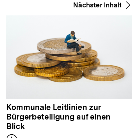
merken
Nächster Inhalt
e
r
i
g
e
r
I
n
h
a
l
N
Kommunale Leitlinien zur
t
ä
Bürgerbeteiligung auf einen
:
c
Blick
h