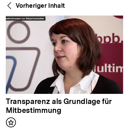
Weitere
Content-
Vorheriger Inhalt
Navigation
Inhalte
V
Transparenz als Grundlage für
o
Mitbestimmung
r
Inhalt
h