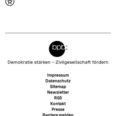
Inhalt
s
merken
t
e
r
I
Meta-
n
Links
h
a
Zur
Demokratie stärken –
Zivilgesellschaft fördern
Startseite
l
der
Meta-
Impressum
t
bpb
Navigation
Datenschutz
:
Sitemap
Newsletter
RSS
Kontakt
Presse
Barriere melden