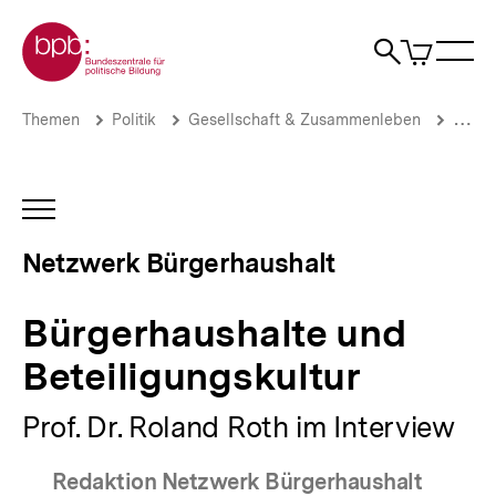
Direkt
Zur Startseite der bpb
zum
0
Artikel
Sho
Seiteninhalt
im
Naviga
Suche
springen
War
öffne
öffnen
öff
Pfadnavigation
Bürgerhaushalte
Brotkrümelnavigation
Themen
Politik
Gesellschaft & Zusammenleben
Stadt
und
Beteiligungskultur
|
Netzwerk
INHALTSNAVIGATION
Bürgerhaushalt
ÖFFNEN
|
Netzwerk Bürgerhaushalt
bpb.de
Bürgerhaushalte und
Beteiligungskultur
Prof. Dr. Roland Roth im Interview
Redaktion Netzwerk Bürgerhaushalt