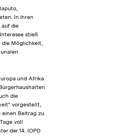
Maputo,
ten. In ihren
 auf die
Interesse stieß
die Möglichkeit,
munalen
Europa und Afrika
 Bürgerhaushalten
uch die
it" vorgestellt,
 einen Beitrag zu
Tage voll
ter der 14. IOPD