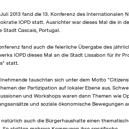
 Juli 2013 fand die 13. Konferenz des Internationalen 
mokratie IOPD statt. Ausrichter war dieses Mal die in d
 Stadt Cascais, Portugal.
ferenz fand auch die feierliche Übergabe des jährlic
rks IOPD dieses Mal an die Stadt Lissabon für ihr Proj
" statt.
ilnehmende tauschten sich unter dem Motto "Citizensh
u Themen der Partizipation auf lokaler Ebene aus. Schw
skussionen und Workshops waren dann Themen wie O
anungsansätze und soziale ökonomische Bewegungen au
 natürlich auch die Bürgerhaushalte einen thematis
. So stellten mehrere Kommunen ihre spezifische