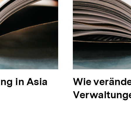
ng in Asia
N
Wie verände
ä
Verwaltung
c
h