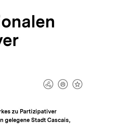
ionalen
ver
Artikel
Teilen
Inhalt
drucken
Optionen
merken
anzeigen
kes zu Partizipativer
on gelegene Stadt Cascais,