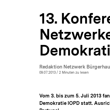
Netzwerk
a
Bürgerhaushalt
t
|
13. Konfer
i
bpb.de
o
n
Netzwerkes
Demokrat
Redaktion Netzwerk Bürgerhau
09.07.2013
/ 2 Minuten zu lesen
Vom 3. bis zum 5. Juli 2013 fa
Demokratie IOPD statt. Ausric