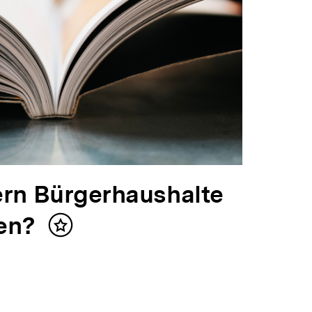
rn Bürgerhaushalte
en?
Inhalt
merken