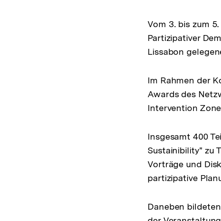
Vom 3. bis zum 5.
Partizipativer De
Lissabon gelegene
Im Rahmen der Kon
Awards des Netzwe
Intervention Zones
Insgesamt 400 Te
Sustainibility" z
Vorträge und Di
partizipative Pl
Daneben bildeten
der Veranstaltung