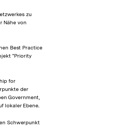
Shop-
Warenko
Netzwerkes zu
ansehen
er Nähe von
hen Best Practice
ekt "Priority
ip for
erpunkte der
pen Government,
f lokaler Ebene.
chen Schwerpunkt