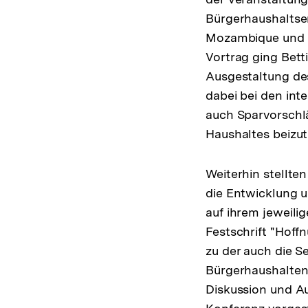
Bürgerhaushaltse
Mozambique und de
Vortrag ging Bett
Ausgestaltung des
dabei bei den int
auch Sparvorschl
Haushaltes beizut
Weiterhin stellte
die Entwicklung u
auf ihrem jeweili
Festschrift "Hoff
zu der auch die S
Bürgerhaushalten 
Diskussion und Au