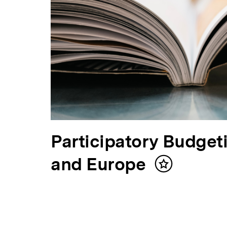
V
Participatory Budgeti
o
and Europe
Inhalt
merken
r
h