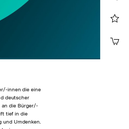
Konta
0
Merklist
ansehen
0
Artik
im
Shop-
Warenko
ansehen
r/-innen die eine
nd deutscher
an die Bürger/-
 tief in die
ng und Umdenken.