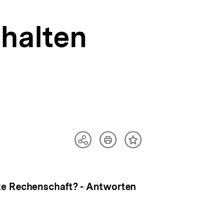
halten
Artikel
Teilen
Inhalt
drucken
Optionen
merken
anzeigen
te Rechenschaft? - Antworten