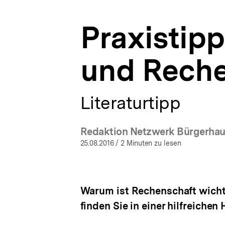
bpb.de
a
t
Praxistip
i
o
n
und Reche
Literaturtipp
Redaktion Netzwerk Bürgerhaus
(M
25.08.2016
/ 2 Minuten zu lesen
Warum ist Rechenschaft wichti
finden Sie in einer hilfreichen