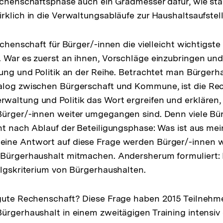
echenschaftsphase auch ein Gradmesser dafür, wie sta
klich in die Verwaltungsabläufe zur Haushaltsaufstellu
echenschaft für Bürger/-innen die vielleicht wichtigst
 War es zuerst an ihnen, Vorschläge einzubringen und 
tung und Politik an der Reihe. Betrachtet man Bürgerh
alog zwischen Bürgerschaft und Kommune, ist die Re
altung und Politik das Wort ergreifen und erklären, 
Bürger/-innen weiter umgegangen sind. Denn viele Bü
ht nach Ablauf der Beteiligungsphase: Was ist aus m
ine Antwort auf diese Frage werden Bürger/-innen 
 Bürgerhaushalt mitmachen. Andersherum formuliert: 
olgskriterium von Bürgerhaushalten.
 gute Rechenschaft? Diese Frage haben 2015 Teilnehm
ürgerhaushalt in einem zweitägigen Training intensiv 