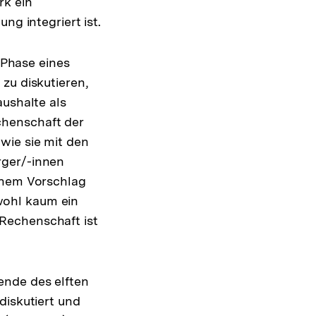
rk ein
ng integriert ist.
e Phase eines
zu diskutieren,
aushalte als
chenschaft der
wie sie mit den
rger/-innen
einem Vorschlag
wohl kaum ein
Rechenschaft ist
ende des elften
diskutiert und