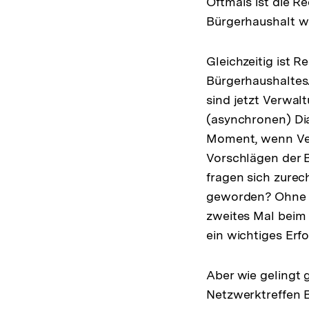
Oftmals ist die R
Bürgerhaushalt wir
Gleichzeitig ist R
Bürgerhaushaltes.
sind jetzt Verwal
(asynchronen) Di
Moment, wenn Verw
Vorschlägen der 
fragen sich zurec
geworden? Ohne e
zweites Mal beim
ein wichtiges Erf
Aber wie gelingt
Netzwerktreffen B