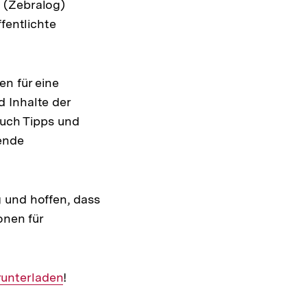
 (Zebralog)
fentlichte
en für eine
 Inhalte der
auch Tipps und
hende
 und hoffen, dass
onen für
runterladen
!