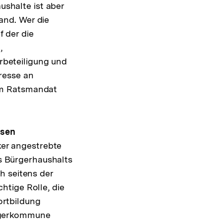
shalte ist aber
and. Wer die
 der die
,
rbeteiligung und
eresse an
nem Ratsmandat
ssen
er angestrebte
s Bürgerhaushalts
ch seitens der
htige Rolle, die
ortbildung
ürgerkommune