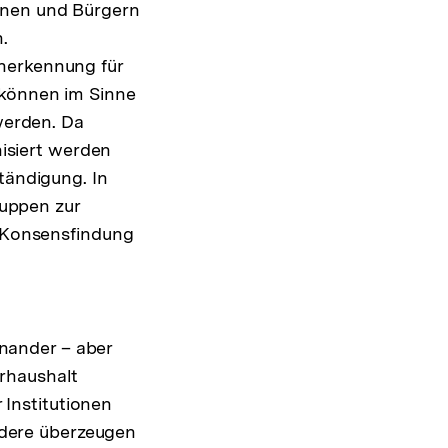
innen und Bürgern
.
Anerkennung für
n können im Sinne
werden. Da
isiert werden
ständigung. In
ruppen zur
 Konsensfindung
nander – aber
erhaushalt
 Institutionen
ndere überzeugen