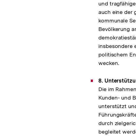
und tragfähige
auch eine der 
kommunale Selb
Bevölkerung am
demokratiestär
insbesondere e
politischem En
wecken.
8. Unterstütz
Die im Rahmen
Kunden- und B
unterstützt und
Führungskräfte 
durch zielgeri
begleitet wer