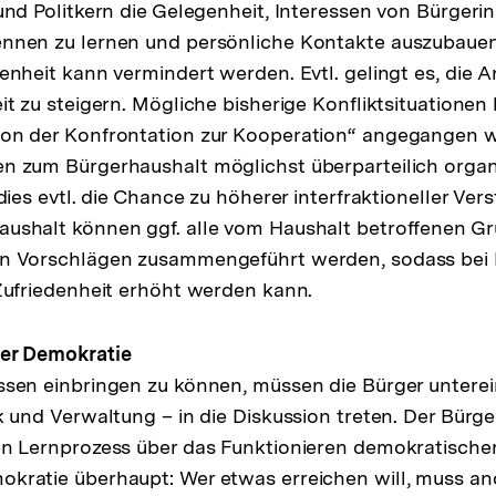
 und Politkern die Gelegenheit, Interessen von Bürger
ennen zu lernen und persönliche Kontakte auszubauen
senheit kann vermindert werden. Evtl. gelingt es, die 
eit zu steigern. Mögliche bisherige Konfliktsituatione
von der Konfrontation zur Kooperation“ angegangen 
n zum Bürgerhaushalt möglichst überparteilich organ
 dies evtl. die Chance zu höherer interfraktioneller Ver
ushalt können ggf. alle vom Haushalt betroffenen G
on Vorschlägen zusammengeführt werden, sodass bei
 Zufriedenheit erhöht werden kann.
der Demokratie
ssen einbringen zu können, müssen die Bürger unterei
ik und Verwaltung – in die Diskussion treten. Der Bürg
en Lernprozess über das Funktionieren demokratischer
okratie überhaupt: Wer etwas erreichen will, muss a