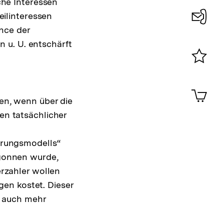
che Interessen
eilinteressen
nce der
Konta
n u. U. entschärft
0
Merklist
ansehen
0
Artik
im
en, wenn über die
Shop-
n tatsächlicher
Warenko
ansehen
erungsmodells“
gonnen wurde,
rzahler wollen
gen kostet. Dieser
n auch mehr