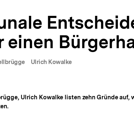
nale Entscheide
r einen Bürgerh
ellbrügge
Ulrich Kowalke
brügge, Ulrich Kowalke listen zehn Gründe auf
en.