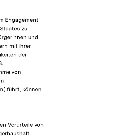
hem Engagement
 Staates zu
ürgerinnen und
rn mit ihrer
hkeiten der
B.
ahme von
on
n) führt, können
n Vorurteile von
gerhaushalt