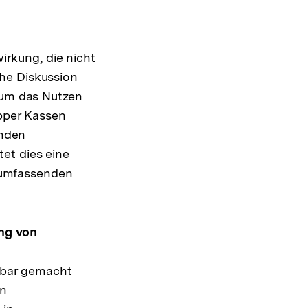
irkung, die nicht
che Diskussion
um das Nutzen
pper Kassen
enden
tet dies eine
 umfassenden
ng von
zbar gemacht
in