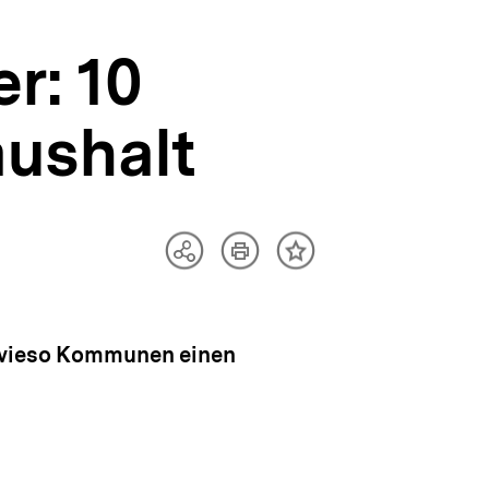
r: 10
aushalt
Artikel
Teilen
Inhalt
drucken
Optionen
merken
anzeigen
, wieso Kommunen einen