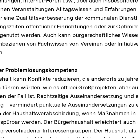
ungen, Internet-Foren usw., aber auch insbesondere
en Veranstaltungen Alltagswissen und Erfahrungen
r eine Qualitätsverbesserung der kommunalen Dienstle
ngszeiten öffentlicher Einrichtungen oder zur Optimi
 genutzt werden. Auch kann bürgerschaftliches Wisse
inbeziehen von Fachwissen von Vereinen oder Initiativ
n.
der Problemlösungskompetenz
halt kann Konflikte reduzieren, die anderorts zu jahr
führen würden, wie es oft bei Großprojekten, aber au
der Fall ist. Rechtzeitige Auseinandersetzung und e
g – vermindert punktuelle Auseinandersetzungen zu 
h der Haushaltsverabschiedung, wenn Maßnahmen in i
pürbar werden. Der Bürgerhaushalt erleichtert auch 
 verschiedener Interessengruppen. Der Haushalt als 