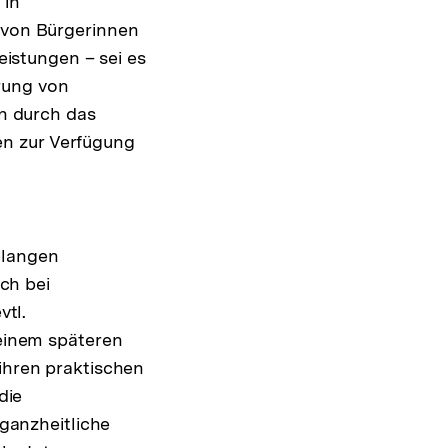
 in
 von Bürgerinnen
istungen – sei es
erung von
n durch das
en zur Verfügung
elangen
ch bei
vtl.
einem späteren
hren praktischen
die
ganzheitliche