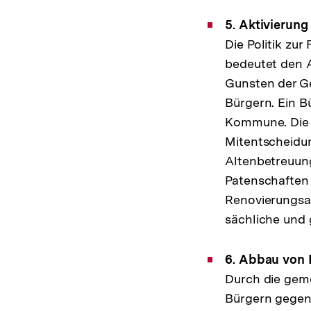
5. Aktivierun
Die Politik z
bedeutet den A
Gunsten der G
Bürgern. Ein B
Kommune. Die B
Mitentscheidun
Altenbetreuun
Patenschaften 
Renovierungsar
sächliche und 
6. Abbau von P
Durch die gem
Bürgern gegenü