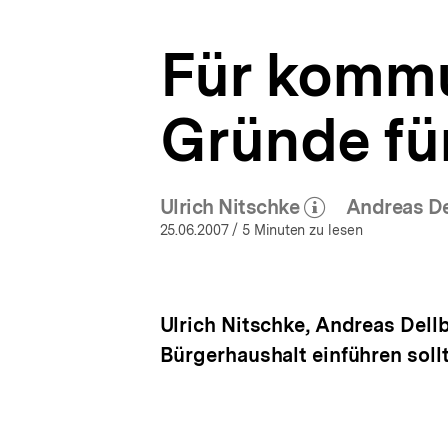
Netzwerk
a
Bürgerhaushalt
t
|
Für kommu
i
bpb.de
o
n
Gründe fü
Ulrich Nitschke
Andreas D
(Mehr zum Autor)
öffnen
25.06.2007
/ 5 Minuten zu lesen
Ulrich Nitschke, Andreas Dell
Bürgerhaushalt einführen sollt