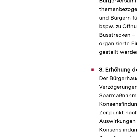
Bürgerversamml
themenbezogen
und Bürgern fü
bspw. zu Öffnu
Busstrecken –
organisierte E
gestellt werde
3. Erhöhung 
Der Bürgerhaus
Verzögerungen 
Sparmaßnahmen 
Konsensfindun
Zeitpunkt nac
Auswirkungen s
Konsensfindung