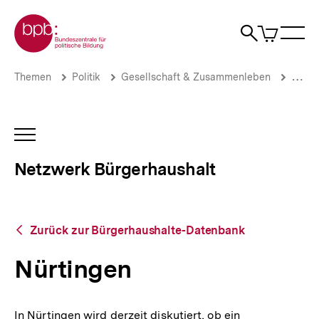
Direkt
Zur Startseite der bpb
zum
0
Artikel
Sho
Seiteninhalt
im
Naviga
Suche
springen
War
öffne
öffnen
öff
Pfadnavigation
Nürtingen
Brotkrümelnavigation
Themen
Politik
Gesellschaft & Zusammenleben
Stadt
|
Netzwerk
Bürgerhaushalt
|
INHALTSNAVIGATION
bpb.de
ÖFFNEN
Netzwerk Bürgerhaushalt
Zurück
Zurück zur Bürgerhaushalte-Datenbank
zur
Bürgerhaushalte-
Nürtingen
Datenbank
In Nürtingen wird derzeit diskutiert, ob ein