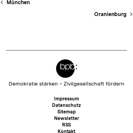
Begriffsnavigation
München
Navigation
Oranienburg
Meta-
Links
Zur
Demokratie stärken –
Zivilgesellschaft fördern
Startseite
der
Meta-
Impressum
bpb
Navigation
Datenschutz
Sitemap
Newsletter
RSS
Kontakt