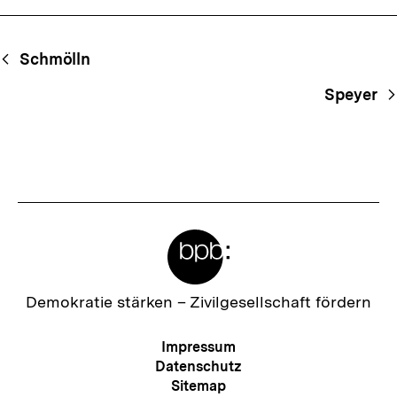
Begriffsnavigation
Content-
Schmölln
Navigation
Speyer
Meta-
Links
Zur
Demokratie stärken –
Zivilgesellschaft fördern
Startseite
der
Meta-
Impressum
bpb
Navigation
Datenschutz
Sitemap