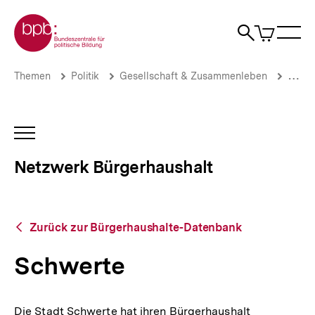
Direkt
Zur Startseite der bpb
zum
0
Artikel
Sho
Seiteninhalt
im
Naviga
Suche
springen
War
öffne
öffnen
öff
Pfadnavigation
Schwerte
Brotkrümelnavigation
Themen
Politik
Gesellschaft & Zusammenleben
Stadt
|
Netzwerk
Bürgerhaushalt
|
INHALTSNAVIGATION
bpb.de
ÖFFNEN
Netzwerk Bürgerhaushalt
Zurück
Zurück zur Bürgerhaushalte-Datenbank
zur
Bürgerhaushalte-
Schwerte
Datenbank
Die Stadt Schwerte hat ihren Bürgerhaushalt