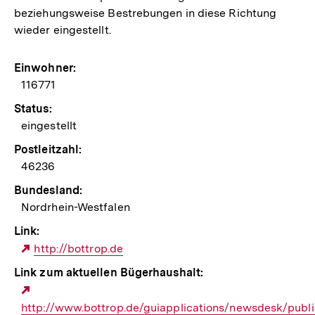
beziehungsweise Bestrebungen in diese Richtung
wieder eingestellt.
Einwohner:
116771
Status:
eingestellt
Postleitzahl:
46236
Bundesland:
Nordrhein-Westfalen
Link:
Externer
http://bottrop.de
Link:
Link zum aktuellen Bügerhaushalt:
Externer
http://www.bottrop.de/guiapplications/newsdesk/publ
Link: