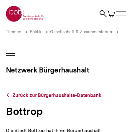
Direkt
Zur Startseite der bpb
zum
0
Artikel
Sho
Seiteninhalt
im
Naviga
Suche
springen
War
öffne
öffnen
öff
Pfadnavigation
Bottrop
Brotkrümelnavigation
Themen
Politik
Gesellschaft & Zusammenleben
Stadt
|
Netzwerk
Bürgerhaushalt
|
INHALTSNAVIGATION
bpb.de
ÖFFNEN
Netzwerk Bürgerhaushalt
Zurück
Zurück zur Bürgerhaushalte-Datenbank
zur
Bürgerhaushalte-
Bottrop
Datenbank
Die Stadt Bottrop hat ihren Bürgerhaushalt