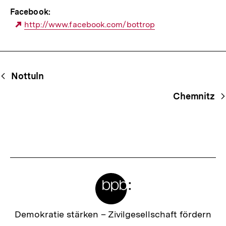
Facebook:
Externer
http://www.facebook.com/bottrop
Link:
Begriffsnavigation
Content-
Nottuln
Navigation
Chemnitz
Meta-
Links
Zur
Demokratie stärken –
Zivilgesellschaft fördern
Startseite