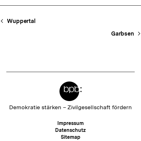
Begriffsnavigation
Content-
Wuppertal
Navigation
Garbsen
Meta-
Links
Zur
Demokratie stärken –
Zivilgesellschaft fördern
Startseite
der
Meta-
Impressum
bpb
Navigation
Datenschutz
Sitemap