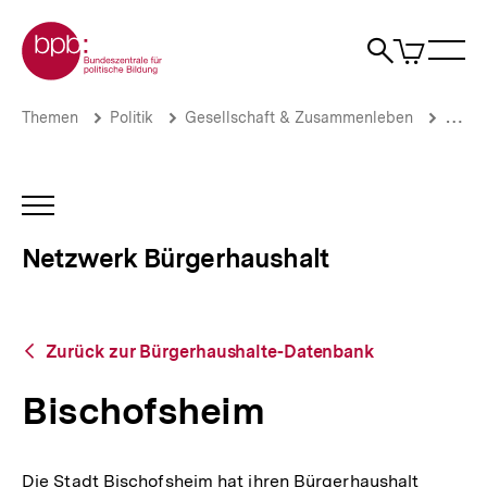
Direkt
Zur Startseite der bpb
zum
0
Artikel
Sho
Seiteninhalt
im
Naviga
Suche
springen
War
öffne
öffnen
öff
Pfadnavigation
Bischofsheim
Brotkrümelnavigation
Themen
Politik
Gesellschaft & Zusammenleben
Stadt
|
Netzwerk
Bürgerhaushalt
|
INHALTSNAVIGATION
bpb.de
ÖFFNEN
Netzwerk Bürgerhaushalt
Zurück
Zurück zur Bürgerhaushalte-Datenbank
zur
Bürgerhaushalte-
Bischofsheim
Datenbank
Die Stadt Bischofsheim hat ihren Bürgerhaushalt