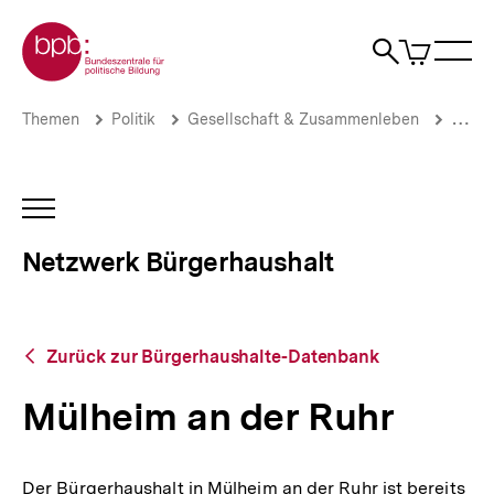
Direkt
Zur Startseite der bpb
zum
0
Artikel
Sho
Seiteninhalt
im
Naviga
Suche
springen
War
öffne
öffnen
öff
Pfadnavigation
Mülheim
Brotkrümelnavigation
Themen
Politik
Gesellschaft & Zusammenleben
Stadt
an
der
Ruhr
|
INHALTSNAVIGATION
Netzwerk
ÖFFNEN
Bürgerhaushalt
Netzwerk Bürgerhaushalt
|
bpb.de
Zurück
Zurück zur Bürgerhaushalte-Datenbank
zur
Bürgerhaushalte-
Mülheim an der Ruhr
Datenbank
Der Bürgerhaushalt in Mülheim an der Ruhr ist bereits