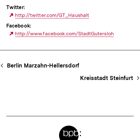
Link:
Twitter:
Externer
http://twitter.com/GT_Haushalt
Link:
Facebook:
Externer
http://www.facebook.com/StadtGutersloh
Link:
Begriffsnavigation
Content-
Berlin Marzahn-Hellersdorf
Navigation
Kreisstadt Steinfurt
Meta-