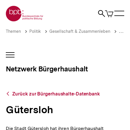
Direkt
Zur Startseite der bpb
zum
0
Artikel
Sho
Seiteninhalt
im
Naviga
Suche
springen
War
öffne
öffnen
öff
Pfadnavigation
Gütersloh
Brotkrümelnavigation
Themen
Politik
Gesellschaft & Zusammenleben
Stadt
|
Netzwerk
Bürgerhaushalt
|
INHALTSNAVIGATION
bpb.de
ÖFFNEN
Netzwerk Bürgerhaushalt
Zurück
Zurück zur Bürgerhaushalte-Datenbank
zur
Bürgerhaushalte-
Gütersloh
Datenbank
Die Stadt Gütersloh hat ihren Bürgerhaushalt