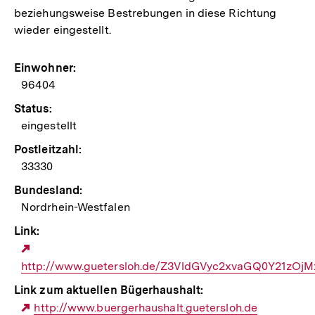
beziehungsweise Bestrebungen in diese Richtung
wieder eingestellt.
Einwohner:
96404
Status:
eingestellt
Postleitzahl:
33330
Bundesland:
Nordrhein-Westfalen
Link:
Externer
http://www.guetersloh.de/Z3VldGVyc2xvaGQ0Y21zOjM
Link:
Link zum aktuellen Bügerhaushalt:
Externer
http://www.buergerhaushalt.guetersloh.de