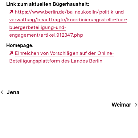
Link zum aktuellen Bügerhaushalt:
Externer
https://www.berlin.de/ba-neukoelln/politik-und-
verwaltung/beauftragte/koordinierungsstelle-fuer-
Link:
buergerbeteiligung-und-
engagement/artikel.912347.php
Homepage:
Externer
Einreichen von Vorschlägen auf der Online-
Beteiligungsplattform des Landes Berlin
Link:
Begriffsnavigation
Content-
Jena
Navigation
Weimar