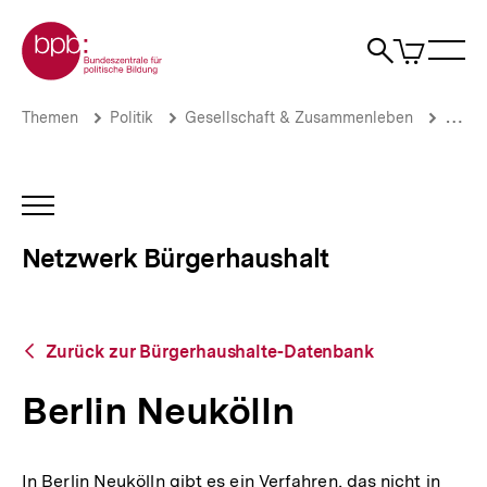
Direkt
Zur Startseite der bpb
zum
0
Artikel
Sho
Seiteninhalt
im
Naviga
Suche
springen
War
öffne
öffnen
öff
Pfadnavigation
Berlin
Brotkrümelnavigation
Themen
Politik
Gesellschaft & Zusammenleben
Stadt
Neukölln
|
Netzwerk
Bürgerhaushalt
INHALTSNAVIGATION
|
ÖFFNEN
bpb.de
Netzwerk Bürgerhaushalt
Zurück
Zurück zur Bürgerhaushalte-Datenbank
zur
Bürgerhaushalte-
Berlin Neukölln
Datenbank
In Berlin Neukölln gibt es ein Verfahren, das nicht in