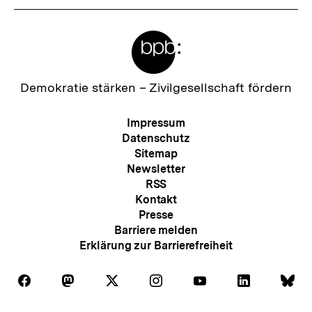
Meta-
Links
Zur
Demokratie stärken –
Zivilgesellschaft fördern
Startseite
der
Meta-
Impressum
bpb
Navigation
Datenschutz
Sitemap
Newsletter
RSS
Kontakt
Presse
Barriere melden
Erklärung zur Barrierefreiheit
Auf
Auf
Auf
Auf
Auf
Auf
Au
Folgen
Folgen
Folgen
Folgen
Folgen
Folgen
Fol
Facebook
Mastodon
X
Instagram
Youtube
LinkedIn
Bl
Sie
Sie
Sie
Sie
Sie
Sie
Sie
Zum