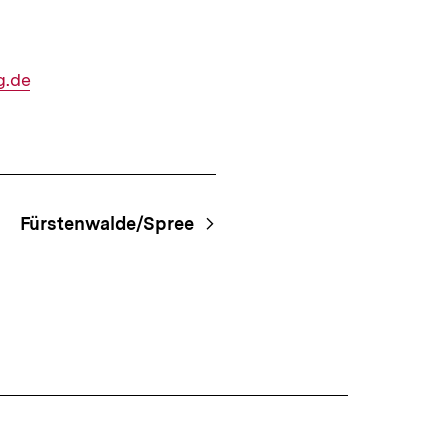
ansehen
g.de
Fürstenwalde/Spree