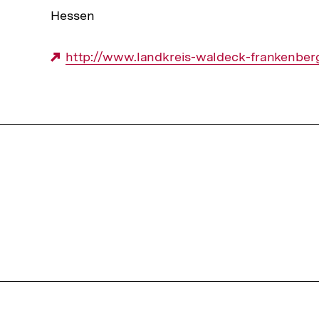
Hessen
Externer
http://www.landkreis-waldeck-frankenber
Link:
snavigation