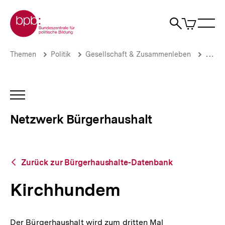
Direkt
Zur Startseite der bpb
zum
0
Artikel
Sho
Seiteninhalt
im
Naviga
Suche
springen
War
öffne
öffnen
öff
Pfadnavigation
Kirchhundem
Brotkrümelnavigation
Themen
Politik
Gesellschaft & Zusammenleben
Stadt
|
Netzwerk
Bürgerhaushalt
|
INHALTSNAVIGATION
bpb.de
ÖFFNEN
Netzwerk Bürgerhaushalt
Zurück
Zurück zur Bürgerhaushalte-Datenbank
zur
Bürgerhaushalte-
Kirchhundem
Datenbank
Der Bürgerhaushalt wird zum dritten Mal