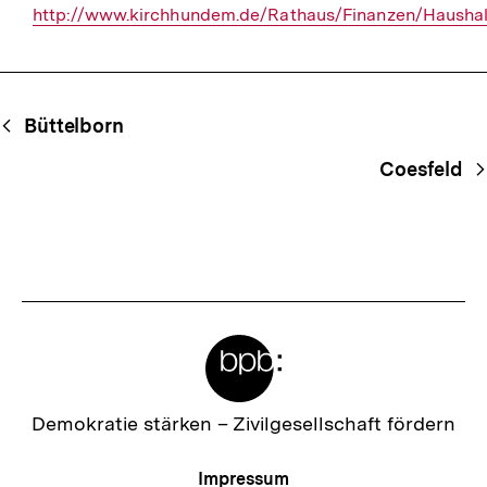
http://www.kirchhundem.de/Rathaus/Finanzen/Haushal
Link:
Begriffsnavigation
Content-
Büttelborn
Navigation
Coesfeld
Meta-
Links
Zur
Demokratie stärken –
Zivilgesellschaft fördern
Startseite
der
Meta-
Impressum