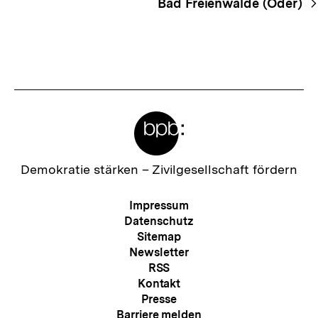
Bad Freienwalde (Oder)
Meta-
Links
Zur
Demokratie stärken –
Zivilgesellschaft fördern
Startseite
der
Meta-
Impressum
bpb
Navigation
Datenschutz
Sitemap
Newsletter
RSS
Kontakt
Presse
Barriere melden