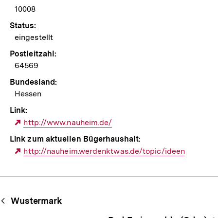
10008
Status:
eingestellt
Postleitzahl:
64569
Bundesland:
Hessen
Link:
Externer
http://www.nauheim.de/
Link:
Link zum aktuellen Bügerhaushalt:
Externer
http://nauheim.werdenktwas.de/topic/ideen
Link:
Begriffsnavigation
Content-
Wustermark
Navigation