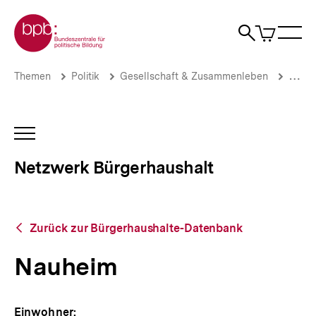
Direkt
Zur Startseite der bpb
zum
0
Artikel
Sho
Seiteninhalt
im
Naviga
Suche
springen
War
öffne
öffnen
öff
Pfadnavigation
Nauheim
Brotkrümelnavigation
Themen
Politik
Gesellschaft & Zusammenleben
Stadt
|
Netzwerk
Bürgerhaushalt
|
INHALTSNAVIGATION
bpb.de
ÖFFNEN
Netzwerk Bürgerhaushalt
Zurück
Zurück zur Bürgerhaushalte-Datenbank
zur
Bürgerhaushalte-
Nauheim
Datenbank
Einwohner: