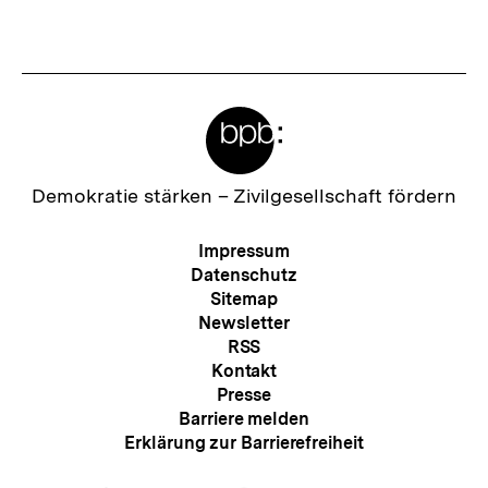
Meta-
Links
Zur
Demokratie stärken –
Zivilgesellschaft fördern
Startseite
der
Meta-
Impressum
bpb
Navigation
Datenschutz
Sitemap
Newsletter
RSS
Kontakt
Presse
Barriere melden
Erklärung zur Barrierefreiheit