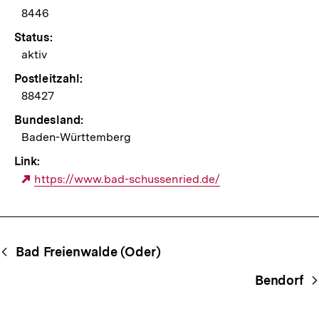
8446
Status:
aktiv
Postleitzahl:
88427
Bundesland:
Baden-Württemberg
Link:
Externer
https://www.bad-schussenried.de/
Link:
Begriffsnavigation
Content-
Bad Freienwalde (Oder)
Navigation
Bendorf