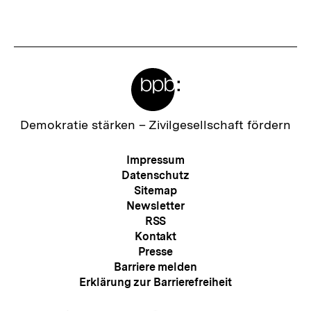
Meta-
Links
Zur
Demokratie stärken –
Zivilgesellschaft fördern
Startseite
der
Meta-
Impressum
bpb
Navigation
Datenschutz
Sitemap
Newsletter
RSS
Kontakt
Presse
Barriere melden
Erklärung zur Barrierefreiheit