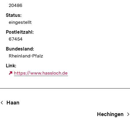
20486
Status:
eingestellt
Postleitzahl:
67454
Bundesland:
Rheinland-Pfalz
Link:
Externer
https://www.hassloch.de
Link:
Begriffsnavigation
Content-
Haan
Navigation
Hechingen