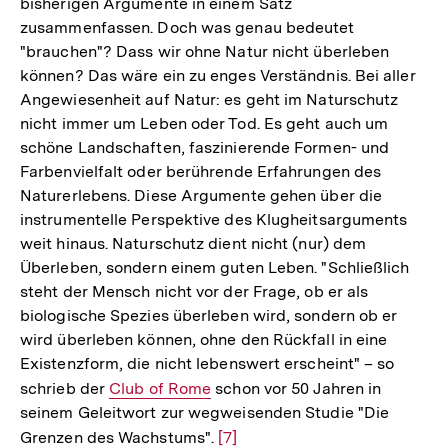
bisherigen Argumente in einem Satz
zusammenfassen. Doch was genau bedeutet
"brauchen"? Dass wir ohne Natur nicht überleben
können? Das wäre ein zu enges Verständnis. Bei aller
Angewiesenheit auf Natur: es geht im Naturschutz
nicht immer um Leben oder Tod. Es geht auch um
schöne Landschaften, faszinierende Formen- und
Farbenvielfalt oder berührende Erfahrungen des
Naturerlebens. Diese Argumente gehen über die
instrumentelle Perspektive des Klugheitsarguments
weit hinaus. Naturschutz dient nicht (nur) dem
Überleben, sondern einem guten Leben. "Schließlich
steht der Mensch nicht vor der Frage, ob er als
biologische Spezies überleben wird, sondern ob er
wird überleben können, ohne den Rückfall in eine
Existenzform, die nicht lebenswert erscheint" – so
schrieb der
Interner
Club of Rome
schon vor 50 Jahren in
seinem Geleitwort zur wegweisenden Studie "Die
Link:
Grenzen des Wachstums".
Zur
[7]