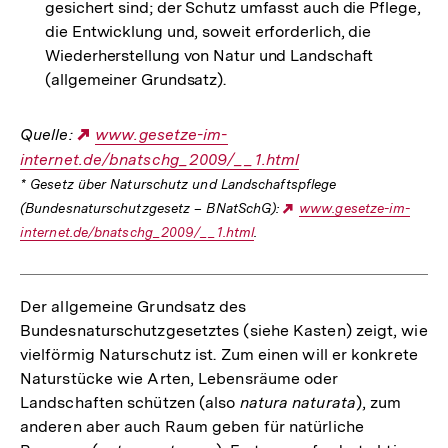
gesichert sind; der Schutz umfasst auch die Pflege,
die Entwicklung und, soweit erforderlich, die
Wiederherstellung von Natur und Landschaft
(allgemeiner Grundsatz).
Quelle:
Externer
www.gesetze-im-
internet.de/bnatschg_2009/__1.html
Link:
* Gesetz über Naturschutz und Landschaftspflege
Externer
(Bundesnaturschutzgesetz – BNatSchG):
www.gesetze-im-
Link:
internet.de/bnatschg_2009/__1.html
.
Der allgemeine Grundsatz des
Bundesnaturschutzgesetztes (siehe Kasten) zeigt, wie
vielförmig Naturschutz ist. Zum einen will er konkrete
Naturstücke wie Arten, Lebensräume oder
Landschaften schützen (also
natura naturata
), zum
anderen aber auch Raum geben für natürliche