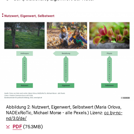
Abbildung 2: Nutzwert, Eigenwert, Selbstwert (Maria Orlova,
NADExRioTic, Michael Morse - alle Pexels.) Lizenz:
cc by-nc-
nd/3.0/de/
Als
PDF
herunterladen
(75.3MB)