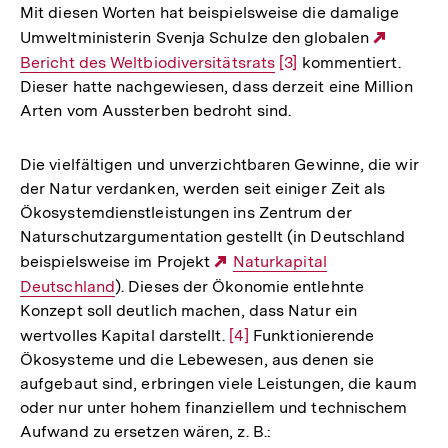
Mit diesen Worten hat beispielsweise die damalige
Umweltministerin Svenja Schulze den globalen
Extern
Bericht des Weltbiodiversitätsrats
Zur
[3]
kommentiert.
Link:
Dieser hatte nachgewiesen, dass derzeit eine Million
Auflösung
Arten vom Aussterben bedroht sind.
der
Fußnote
Die vielfältigen und unverzichtbaren Gewinne, die wir
der Natur verdanken, werden seit einiger Zeit als
Ökosystemdienstleistungen ins Zentrum der
Naturschutzargumentation gestellt (in Deutschland
beispielsweise im Projekt
Externer
Naturkapital
Deutschland
). Dieses der Ökonomie entlehnte
Link:
Konzept soll deutlich machen, dass Natur ein
wertvolles Kapital darstellt.
Zur
[4]
Funktionierende
Ökosysteme und die Lebewesen, aus denen sie
Auflösung
aufgebaut sind, erbringen viele Leistungen, die kaum
der
oder nur unter hohem finanziellem und technischem
Fußnote
Aufwand zu ersetzen wären, z. B.: