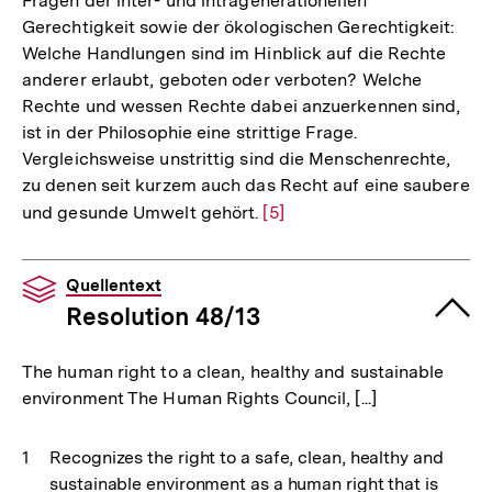
Fragen der inter- und intragenerationellen
Gerechtigkeit sowie der ökologischen Gerechtigkeit:
Welche Handlungen sind im Hinblick auf die Rechte
anderer erlaubt, geboten oder verboten? Welche
Rechte und wessen Rechte dabei anzuerkennen sind,
ist in der Philosophie eine strittige Frage.
Vergleichsweise unstrittig sind die Menschenrechte,
zu denen seit kurzem auch das Recht auf eine saubere
und gesunde Umwelt gehört.
Zur
[5]
Auflösung
der
Quellentext
Fußnote
Resolution 48/13
The human right to a clean, healthy and sustainable
environment The Human Rights Council, [...]
Recognizes the right to a safe, clean, healthy and
sustainable environment as a human right that is