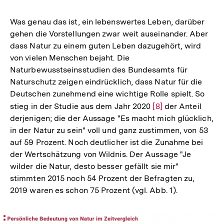
Auflösung
der
Was genau das ist, ein lebenswertes Leben, darüber
Fußnote
gehen die Vorstellungen zwar weit auseinander. Aber
dass Natur zu einem guten Leben dazugehört, wird
von vielen Menschen bejaht. Die
Naturbewusstseinsstudien des Bundesamts für
Naturschutz zeigen eindrücklich, dass Natur für die
Deutschen zunehmend eine wichtige Rolle spielt. So
stieg in der Studie aus dem Jahr 2020
Zur
[8]
der Anteil
derjenigen; die der Aussage "Es macht mich glücklich,
Auflösung
in der Natur zu sein" voll und ganz zustimmen, von 53
der
auf 59 Prozent. Noch deutlicher ist die Zunahme bei
Fußnote
der Wertschätzung von Wildnis. Der Aussage "Je
wilder die Natur, desto besser gefällt sie mir"
stimmten 2015 noch 54 Prozent der Befragten zu,
2019 waren es schon 75 Prozent (vgl. Abb. 1).