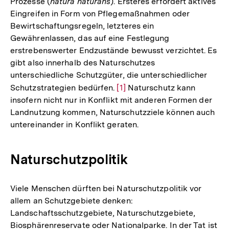
Prozesse (
natura naturans
). Ersteres erfordert aktives
Eingreifen in Form von Pflegemaßnahmen oder
Bewirtschaftungsregeln, letzteres ein
Gewährenlassen, das auf eine Festlegung
erstrebenswerter Endzustände bewusst verzichtet. Es
gibt also innerhalb des Naturschutzes
unterschiedliche Schutzgüter, die unterschiedlicher
Schutzstrategien bedürfen.
Zur
[1]
Naturschutz kann
insofern nicht nur in Konflikt mit anderen Formen der
Auflösung
Landnutzung kommen, Naturschutzziele können auch
der
untereinander in Konflikt geraten.
Fußnote
Naturschutzpolitik
Viele Menschen dürften bei Naturschutzpolitik vor
allem an Schutzgebiete denken:
Landschaftsschutzgebiete, Naturschutzgebiete,
Biosphärenreservate oder Nationalparke. In der Tat ist