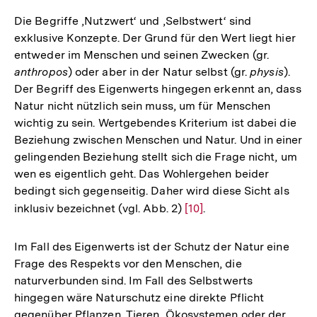
Die Begriffe ‚Nutzwert‘ und ‚Selbstwert‘ sind
exklusive Konzepte. Der Grund für den Wert liegt hier
entweder im Menschen und seinen Zwecken (gr.
anthropos
) oder aber in der Natur selbst (gr.
physis
).
Der Begriff des Eigenwerts hingegen erkennt an, dass
Natur nicht nützlich sein muss, um für Menschen
wichtig zu sein. Wertgebendes Kriterium ist dabei die
Beziehung zwischen Menschen und Natur. Und in einer
gelingenden Beziehung stellt sich die Frage nicht, um
wen es eigentlich geht. Das Wohlergehen beider
bedingt sich gegenseitig. Daher wird diese Sicht als
inklusiv bezeichnet (vgl. Abb. 2)
Zur
[10]
.
Auflösung
der
Im Fall des Eigenwerts ist der Schutz der Natur eine
Fußnote
Frage des Respekts vor den Menschen, die
naturverbunden sind. Im Fall des Selbstwerts
hingegen wäre Naturschutz eine direkte Pflicht
gegenüber Pflanzen, Tieren, Ökosystemen oder der