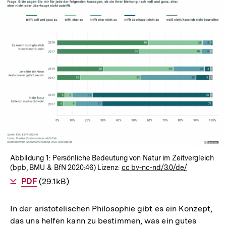
In
Lightbox
öffnen
Abbildung 1: Persönliche Bedeutung von Natur im Zeitvergleich
(bpb, BMU & BfN 2020:46) Lizenz:
cc by-nc-nd/3.0/de/
Als
PDF
herunterladen
(29.1kB)
In der aristotelischen Philosophie gibt es ein Konzept,
das uns helfen kann zu bestimmen, was ein gutes