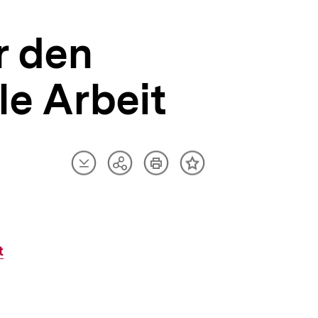
r den
le Arbeit
Artikel
Artikel
Teilen
Inhalt
herunterladen
drucken
Optionen
merken
anzeigen
t