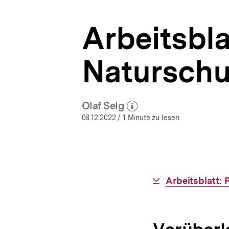
|
a
Naturschutzpolitik
t
|
Arbeitsbla
i
bpb.de
o
n
Naturschut
Olaf Selg
(Mehr zum Autor)
öffnen
08.12.2022
/ 1 Minute zu lesen
Interner
Arbeitsblatt: 
Link: