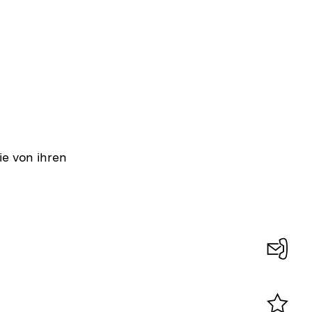
ie von ihren
Konta
0