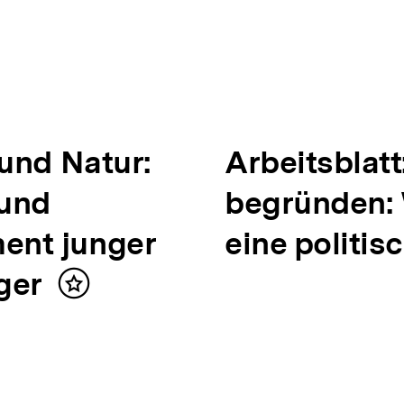
 und Natur:
N
Arbeitsblatt
 und
ä
begründen:
ent junger
c
eine politis
ger
h
Inhalt
merken
s
t