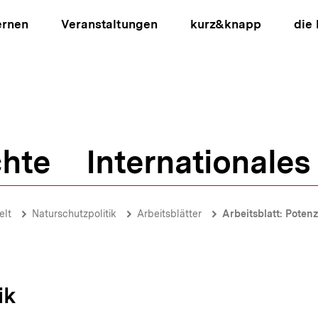
ernen
Veranstaltungen
kurz&knapp
die
hte
Internationales
ion
lt
Naturschutzpolitik
Arbeitsblätter
Arbeitsblatt: Poten
ik