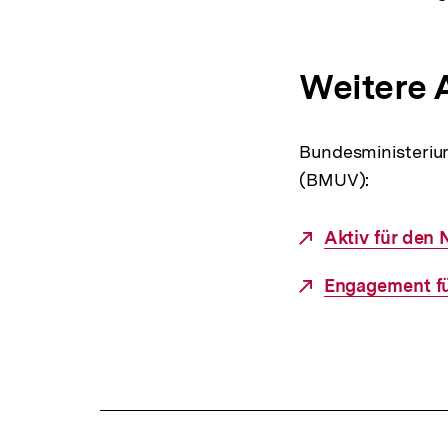
Weitere 
Bundesministeriu
(BMUV):
Externer
Aktiv für den
Link:
Externer
Engagement fü
Link:
Fussnoten