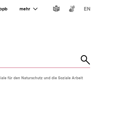
Inhalte
Inhalte
Inhalte
 bpb
mehr
ein oder ausklappen
in
in
in
leichter
Gebärdenspr
Englisch
Sprache
Suche
öffnen
ziale für den Naturschutz und die Soziale Arbeit