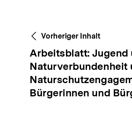
Content-
Weitere
Vorheriger Inhalt
Navigation
V
Arbeitsblatt: Jugend
Inhalte
o
Naturverbundenheit
r
Naturschutzengagem
h
Bürgerinnen und Bür
e
r