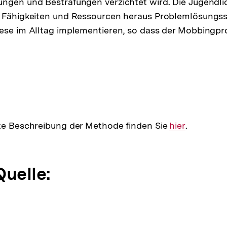
ngen und Bestrafungen verzichtet wird. Die Jugendlic
n Fähigkeiten und Ressourcen heraus Problemlösungss
iese im Alltag implementieren, so dass der Mobbingpr
rte Beschreibung der Methode finden Sie
Interner
hier
.
Link:
Quelle: