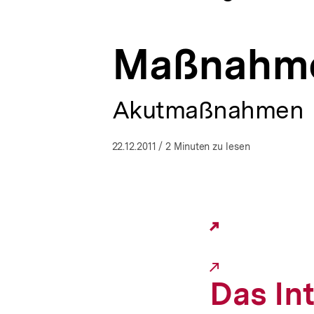
nicht?!
a
ÖFFNEN
|
t
bpb.de
i
Maßnahme
o
n
Akutmaßnahmen
22.12.2011
/ 2 Minuten zu lesen
Externer
Link:
Das In