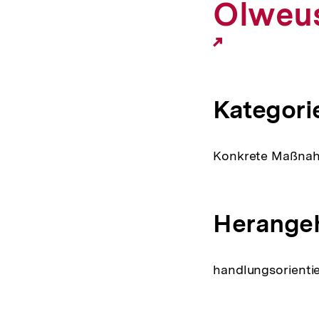
Olweu
Kategori
Konkrete Maßnahm
Herange
handlungsorientie