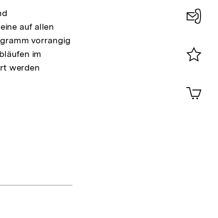
nd
eine auf allen
Konta
rogramm vorrangig
0
bläufen im
hrt werden
Merklist
ansehen
0
Artik
im
Shop-
Warenko
ansehen