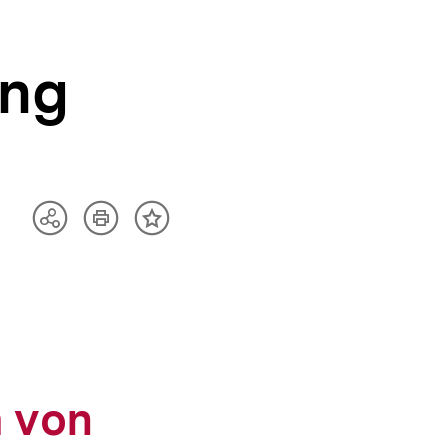
ng
Artikel
Teilen
Inhalt
drucken
Optionen
merken
anzeigen
 von