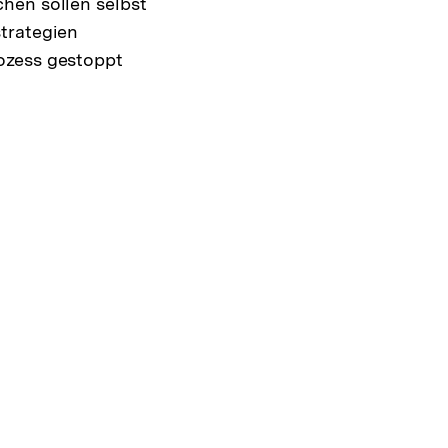
hen sollen selbst
trategien
ozess gestoppt