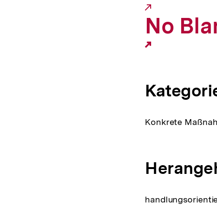
No Bl
Kategori
Konkrete Maßnahm
Herange
handlungsorientie