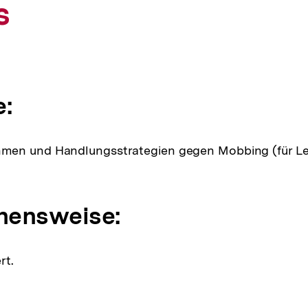
s
e:
en und Handlungsstrategien gegen Mobbing (für Le
hensweise:
rt.