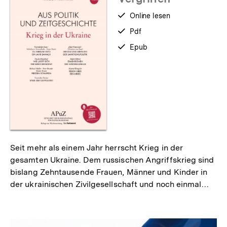
verfügbar
Online lesen
zum
verfügbar
Pdf
als
verfügbar
Epub
als
Seit mehr als einem Jahr herrscht Krieg in der
gesamten Ukraine. Dem russischen Angriffskrieg sind
bislang Zehntausende Frauen, Männer und Kinder in
der ukrainischen Zivilgesellschaft und noch einmal…