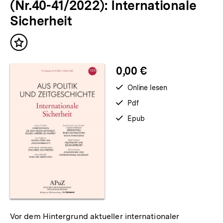
(Nr.40-41/2022): Internationale
Sicherheit
Inhalt
merken
0,00 €
verfügbar
Online lesen
zum
verfügbar
Pdf
als
verfügbar
Epub
als
Vor dem Hintergrund aktueller internationaler