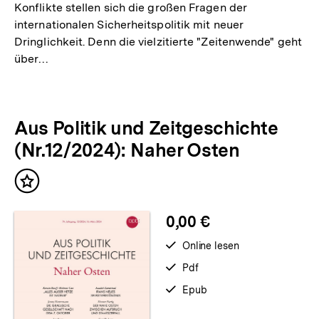
Konflikte stellen sich die großen Fragen der
internationalen Sicherheitspolitik mit neuer
Dringlichkeit. Denn die vielzitierte "Zeitenwende" geht
über…
Aus Politik und Zeitgeschichte
(Nr.12/2024): Naher Osten
Inhalt
merken
0,00 €
verfügbar
Online lesen
zum
verfügbar
Pdf
als
verfügbar
Epub
als