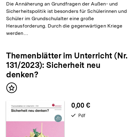
r
Die Annäherung an Grundfragen der Außen- und
n
Sicherheitspolitik ist besonders für Schülerinnen und
Schüler im Grundschulalter eine große
e
Herausforderung. Durch die gegenwärtigen Kriege
r
werden…
L
i
Themenblätter im Unterricht (Nr.
n
131/2023): Sicherheit neu
k
denken?
:
Inhalt
merken
0,00 €
verfügbar
Pdf
als