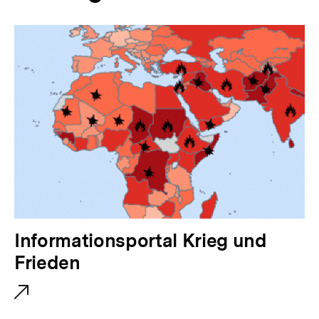
E
Informationsportal Krieg und
x
Frieden
t
e