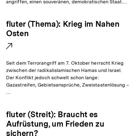
angriffen, einen souveränen, demokratischen Staat.…
r
L
E
fluter (Thema): Krieg im Nahen
i
x
Osten
n
t
k
e
:
r
Seit dem Terrorangriff am 7. Oktober herrscht Krieg
n
zwischen der radikalislamischen Hamas und Israel.
Der Konflikt jedoch schwelt schon lange:
e
Gazastreifen, Gebietsansprüche, Zweistaatenlösung –
r
…
L
i
E
fluter (Streit): Braucht es
n
x
Aufrüstung, um Frieden zu
k
t
sichern?