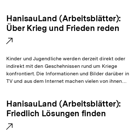
r
L
E
HanisauLand (Arbeitsblätter):
i
x
Über Krieg und Frieden reden
n
t
k
e
:
r
Kinder und Jugendliche werden derzeit direkt oder
n
indirekt mit den Geschehnissen rund um Kriege
konfrontiert. Die Informationen und Bilder darüber in
e
TV und aus dem Internet machen vielen von ihnen…
r
L
E
HanisauLand (Arbeitsblätter):
i
x
Friedlich Lösungen finden
n
t
k
e
: