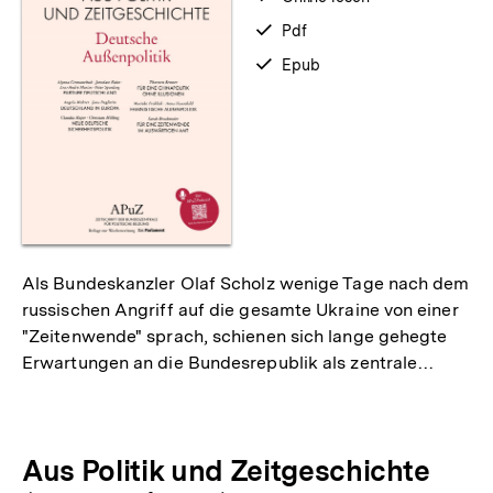
zum
verfügbar
Pdf
als
verfügbar
Epub
als
Als Bundeskanzler Olaf Scholz wenige Tage nach dem
russischen Angriff auf die gesamte Ukraine von einer
"Zeitenwende" sprach, schienen sich lange gehegte
Erwartungen an die Bundesrepublik als zentrale…
Aus Politik und Zeitgeschichte