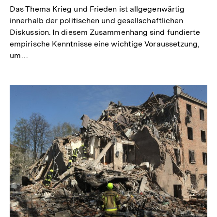
r
Das Thema Krieg und Frieden ist allgegenwärtig
n
innerhalb der politischen und gesellschaftlichen
Diskussion. In diesem Zusammenhang sind fundierte
e
empirische Kenntnisse eine wichtige Voraussetzung,
r
um…
L
i
n
k
: