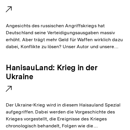
:
e
r
n
Angesichts des russischen Angriffskriegs hat
e
Deutschland seine Verteidigungsausgaben massiv
erhöht. Aber trägt mehr Geld für Waffen wirklich dazu
r
dabei, Konflikte zu lösen? Unser Autor und unsere…
L
i
E
HanisauLand: Krieg in der
n
x
Ukraine
k
t
:
e
r
Der Ukraine-Krieg wird in diesem Haisauland Spezial
n
aufgegriffen. Dabei werden die Vorgeschichte des
Krieges vorgestellt, die Ereignisse des Krieges
e
chronologisch behandelt, Folgen wie die…