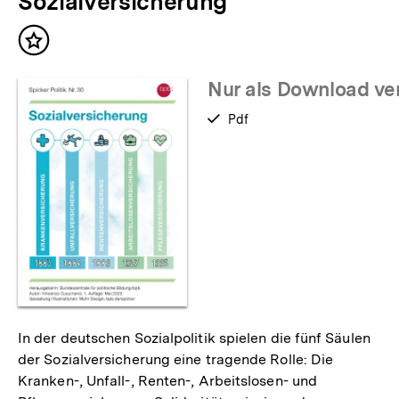
Sozialversicherung
n
k
Inhalt
:
merken
Nur als Download ve
verfügbar
Pdf
als
In der deutschen Sozialpolitik spielen die fünf Säulen
der Sozialversicherung eine tragende Rolle: Die
Kranken-, Unfall-, Renten-, Arbeitslosen- und