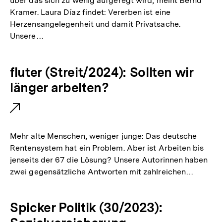
n
über das sich zu wenig aufgeregt wird, meint Bernd
Kramer. Laura Díaz findet: Vererben ist eine
e
Herzensangelegenheit und damit Privatsache.
r
Unsere…
L
i
E
fluter (Streit/2024): Sollten wir
n
x
länger arbeiten?
k
t
:
e
r
Mehr alte Menschen, weniger junge: Das deutsche
n
Rentensystem hat ein Problem. Aber ist Arbeiten bis
jenseits der 67 die Lösung? Unsere Autorinnen haben
e
zwei gegensätzliche Antworten mit zahlreichen…
r
L
Spicker Politik (30/2023):
i