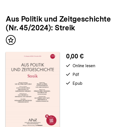
Aus Politik und Zeitgeschichte
(Nr. 45/2024): Streik
Inhalt
merken
0,00 €
verfügbar
Online lesen
zum
verfügbar
Pdf
als
verfügbar
Epub
als