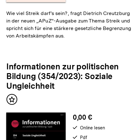
Wie viel Streik darf's sein?, fragt Dietrich Creutzburg
in der neuen „APuZ“-Ausgabe zum Thema Streik und
spricht sich für eine stärkere gesetzliche Begrenzung
von Arbeitskämpfen aus.
Informationen zur politischen
Bildung (354/2023): Soziale
Ungleichheit
Inhalt
merken
0,00 €
verfügbar
Online lesen
zum
verfügbar
Pdf