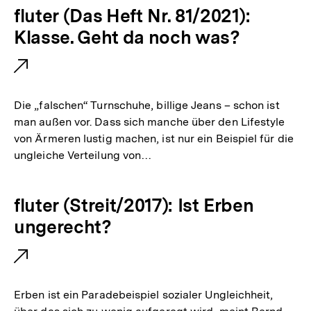
E
fluter (Das Heft Nr. 81/2021):
x
Klasse. Geht da noch was?
t
e
r
Die „falschen“ Turnschuhe, billige Jeans – schon ist
n
man außen vor. Dass sich manche über den Lifestyle
von Ärmeren lustig machen, ist nur ein Beispiel für die
e
ungleiche Verteilung von…
r
L
E
fluter (Streit/2017): Ist Erben
i
x
ungerecht?
n
t
k
e
:
r
Erben ist ein Paradebeispiel sozialer Ungleichheit,