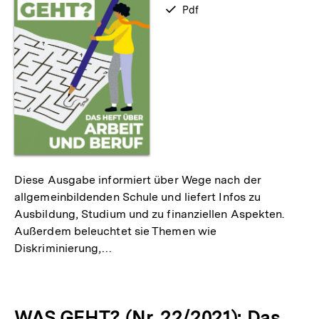
verfügbar
Pdf
als
Diese Ausgabe informiert über Wege nach der
allgemeinbildenden Schule und liefert Infos zu
Ausbildung, Studium und zu finanziellen Aspekten.
Außerdem beleuchtet sie Themen wie
Diskriminierung,…
WAS GEHT? (Nr. 22/2021): Das