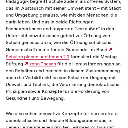
Pädagogik begreift Schule zudem als offenes System,
das im Austausch mit seiner Umwelt steht – mit Stadt
und Umgebung genauso, wie mit den Menschen, die
darin leben. Und das in beide Richtungen:
Fachexpertinnen und -experten "von außen" in den
Unterricht einzubeziehen gehört zur Öffnung von
Schule genauso dazu, wie die Öffnung schulischer
Gemeinschafträume für die Gemeinde. Im Band
Extern
Schulen planen und bauen 2.0
formuliert die Montag
Link:
Stiftung
Externer
zehn Thesen
für die Herausforderungen an
den Schulbau und benennt in diesem Zusammenhang
Link:
auch die Vorbildfunktion von Schule im Umgang mit
Umwelt und Technik, die Verankerung demokratischer
Prinzipien sowie Konzepte für die Förderung von
Gesundheit und Bewegung.
Wie also sehen innovative Konzepte für barrierefreie,
demokratische und flexible Bildungsräume aus, in
denen Lernende einen großen Teil ihres Alltags mit