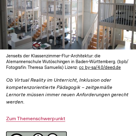
In
Lightbox
öffnen
Jenseits der Klassenzimmer-Flur-Architektur: die
Alemannenschule Wutöschingen in Baden-Württemberg. (bpb/
Fotografin: Theresa Samuelis) Lizenz:
cc by-sa/4.0/deed.de
Ob Virtual Reality im Unterricht, Inklusion oder
kompetenzorientierte Pädagogik – zeitgemäße
Lernorte müssen immer neuen Anforderungen gerecht
werden.
Interner
Zum Themenschwerpunkt
Link: