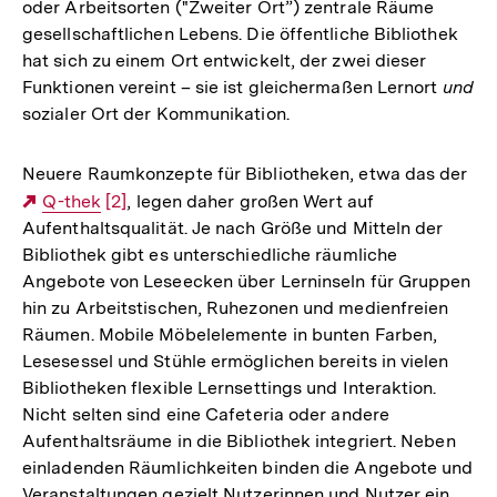
oder Arbeitsorten ("Zweiter Ort”) zentrale Räume
gesellschaftlichen Lebens. Die öffentliche Bibliothek
hat sich zu einem Ort entwickelt, der zwei dieser
Funktionen vereint – sie ist gleichermaßen Lernort
und
sozialer Ort der Kommunikation.
Neuere Raumkonzepte für Bibliotheken, etwa das der
Externer
Q-thek
Zur
[2]
, legen daher großen Wert auf
Aufenthaltsqualität. Je nach Größe und Mitteln der
Link:
Auflösung
Bibliothek gibt es unterschiedliche räumliche
der
Angebote von Leseecken über Lerninseln für Gruppen
Fußnote
hin zu Arbeitstischen, Ruhezonen und medienfreien
Räumen. Mobile Möbelelemente in bunten Farben,
Lesesessel und Stühle ermöglichen bereits in vielen
Bibliotheken flexible Lernsettings und Interaktion.
Nicht selten sind eine Cafeteria oder andere
Aufenthaltsräume in die Bibliothek integriert. Neben
einladenden Räumlichkeiten binden die Angebote und
Veranstaltungen gezielt Nutzerinnen und Nutzer ein