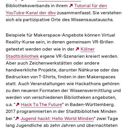
Bibliotheksverbands in ihrem
Link:
Externer
Tutorial für den
YouTube-Kanal der dbv
zusammenfasst. Sie verstehen
Link:
sich als partizipative Orte des Wissensaustauschs.
Beispiele für Makerspace-Angebote können Virtual
Reality-Kurse sein, in denen gemeinsam VR-Brillen
getestet werden oder wie in der
Externer
Kölner
Stadtbibliothek
eigene VR-Szenarien kreiert werden.
Link:
Aber auch Zeichenwerkstätten oder andere
handwerkliche Projekte, darunter Nähkurse oder das
Bedrucken von T-Shirts, finden in den Makerspaces
statt. Auch Veranstaltungen wie Hackathons gehören
zu den neueren Formaten der Wissensvermittlung und
werden von verschiedenen Bibliotheken angeboten,
u.a. "
Externer
Hack To The Future
" in Baden-Württemberg.
2017 programmierten in der Stadtbibliothek Minden
Link:
bei "
Externer
Jugend hackt: Hello World Minden
" zwei Tage
lang Jugendliche ab zehn Jahren und übernachteten
Link: