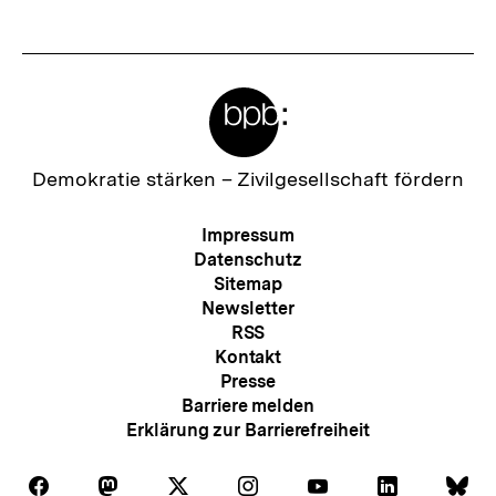
s
t
e
Meta-
r
Links
I
n
Zur
Demokratie stärken –
Zivilgesellschaft fördern
Startseite
h
der
Meta-
Impressum
a
bpb
Navigation
Datenschutz
l
Sitemap
Newsletter
t
RSS
:
Kontakt
Presse
Barriere melden
Erklärung zur Barrierefreiheit
Auf
Auf
Auf
Auf
Auf
Auf
Au