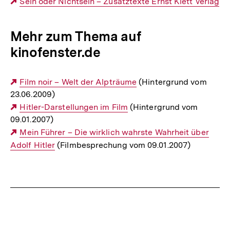
Externer
Sein oder Nichtsein – Zusatztexte Ernst Klett Verlag
Link:
Mehr zum Thema auf
kinofenster.de
Externer
Film noir – Welt der Alpträume
(Hintergrund vom
23.06.2009)
Link:
Externer
Hitler-Darstellungen im Film
(Hintergrund vom
09.01.2007)
Link:
Externer
Mein Führer – Die wirklich wahrste Wahrheit über
Adolf Hitler
Link:
(Filmbesprechung vom 09.01.2007)
Fussnoten