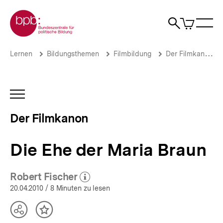
Direkt
Zur Startseite der bpb
zum
0
Artikel
Sho
Seiteninhalt
im
Naviga
Suche
springen
War
öffne
öffnen
öff
Pfadnavigation
Die
Brotkrümelnavigation
Lernen
Bildungsthemen
Filmbildung
Der Filmkanon
Ehe
der
Maria
Braun
INHALTSNAVIGATION
|
ÖFFNEN
Der
Der Filmkanon
Filmkanon
|
bpb.de
Die Ehe der Maria Braun
Robert Fischer
(Mehr zum Autor)
öffnen
20.04.2010
/ 8 Minuten zu lesen
Teilen
Inhalt