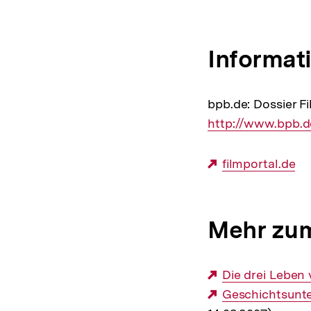
Informat
bpb.de: Dossier F
Interner
http://www.bpb.d
Link:
Externer
filmportal.de
Link:
Mehr zum
Externer
Die drei Leben
Link:
Externer
Geschichtsunter