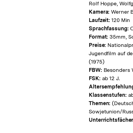
Rolf Hoppe, Wolfg
Kamera:
Werner 
Laufzeit:
120 Min
Sprachfassung:
Format:
35mm, S
Preise:
Nationalpre
Jugendfilm auf de
(1975)
FBW:
Besonders W
FSK:
ab 12 J.
Altersempfehlun
Klassenstufen:
ab
Themen:
(Deutsch
Sowjetunion/Rus
Unterrichtsfächer