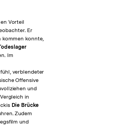
en Vorteil
eobachter. Er
ten kommen konnte,
Todeslager
en. Im
n
fühl, verblendeter
sische Offensive
uvollziehen und
Vergleich in
ickis
Die Brücke
fuhren. Zudem
iegsfilm und