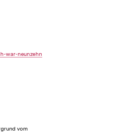
ich-war-neunzehn
rgrund vom