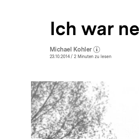
a
ÖFFNEN
t
i
Ich war n
o
n
Michael Kohler
(Mehr zum Autor)
öffnen
23.10.2014
/ 2 Minuten zu lesen