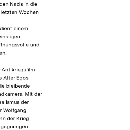
den Nazis in die
n letzten Wochen
dient einem
einstigen
ffnungsvolle und
en.
Antikriegsfilm
s Alter Egos
ie bleibende
ndkamera. Mit der
ealismus der
or Wolfgang
ihn der Krieg
 Begegnungen