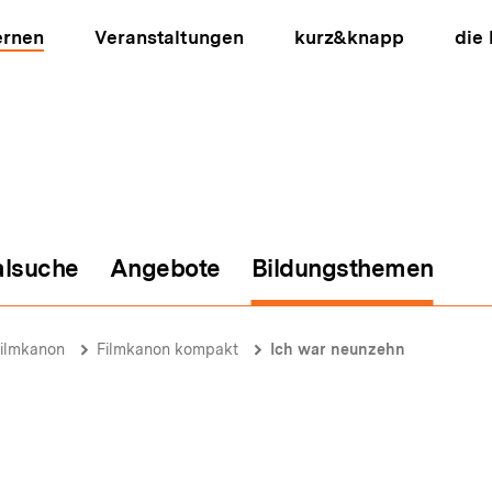
ernen
Veranstaltungen
kurz&knapp
die
alsuche
Angebote
Bildungsthemen
ion
Filmkanon
Filmkanon kompakt
Ich war neunzehn