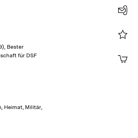
Konta
0
Merklist
9), Bester
ansehen
0
schaft für DSF
Artik
im
Shop-
Warenko
ansehen
Heimat, Militär,