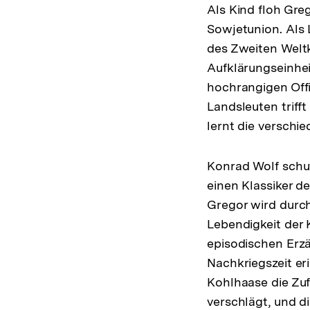
Als Kind floh Greg
Sowjetunion. Als 
des Zweiten Weltk
Aufklärungseinhe
hochrangigen Offi
Landsleuten triff
lernt die versch
Konrad Wolf schuf
einen Klassiker d
Gregor wird durc
Lebendigkeit der 
episodischen Erzä
Nachkriegszeit er
Kohlhaase die Zufä
verschlägt, und d