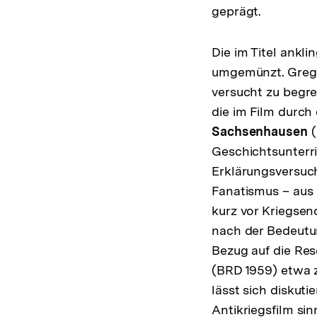
geprägt.
Die im Titel ankl
umgemünzt. Grego
versucht zu begre
die im Film durc
Sachsenhausen
(
Geschichtsunterri
Erklärungsversuch
Fanatismus – aus 
kurz vor Kriegsen
nach der Bedeutung
Bezug auf die Res
(BRD 1959) etwa z
lässt sich diskut
Antikriegsfilm sinn