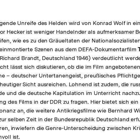
ingende Unreife des Helden wird von Konrad Wolf in ein
r Hecker ist weniger Handelnder als aufmerksamer B
ifen, wie es zu den Gräueltaten der Nationalsozialis
h einmontierte Szenen aus dem DEFA-Dokumentarfilm
Richard Brandt, Deutschland 1946) verdeutlicht werd
cht lässt sich diskutieren, ob die im Film angebotene
e – deutscher Untertanengeist, preußisches Pflichtge
heutiger Sicht ausreichen. Lohnend ist zudem, die rus
de und die deutsche Kapitulation im Unterricht nachz
 des Films in der DDR zu fragen. Hier bietet sich ein 
onanz an, die weitere Antikriegsfilme wie Bernhard W
ur selben Zeit in der Bundesrepublik Deutschland er
ieren, inwiefern die Genre-Unterscheidung zwischen Kr
voll ist.