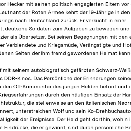
or Hecker mit seinen politisch engagierten Eltern vor 
Leutnant der Roten Armee kehrt der 19-Jährige in de
riegs nach Deutschland zurück. Er versucht in einer
it, deutsche Soldaten zum Aufgeben zu bewegen und 
zier als Übersetzer. Bei seinen Begegnungen mit den 
t er Verblendete und Kriegsmüde, Verängstigte und Ho
iedenen Seiten der ihm fremd gewordenen Heimat kenn
 mit seinem autobiografisch gefärbten Schwarz-Weiß-
es DDR-Kinos. Das Persönliche der Erinnerungen seine
h den Off-Kommentar des jungen Helden betont und d
Kriegserfahrungen durch den häufigen Einsatz der Ha
hlstruktur, die stellenweise an den italienischen Neor
innert, unterstreichen Wolf und sein Ko-Drehbuchaut
lligkeit der Ereignisse: Der Held geht dorthin, wohin 
ie Eindrücke, die er gewinnt, sind durch persönliche