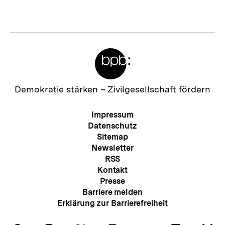
s
t
e
Meta-
r
Links
I
n
Zur
Demokratie stärken –
Zivilgesellschaft fördern
Startseite
h
der
Meta-
Impressum
a
bpb
Navigation
Datenschutz
l
Sitemap
Newsletter
t
RSS
:
Kontakt
Presse
Barriere melden
Erklärung zur Barrierefreiheit