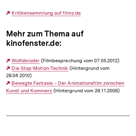
Externer
Kritikensammlung auf filmz.de
Link:
Mehr zum Thema auf
kinofenster.de:
Externer
Wolfsbrüder
(Filmbesprechung vom 07.05.2012)
Link:
Externer
Die Stop-Motion-Technik
(Hintergrund vom
28.04.2010)
Link:
Externer
Bewegte Fantasie – Der Animationsfilm zwischen
Kunst und Kommerz
Link:
(Hintergrund vom 26.11.2008)
Fussnoten