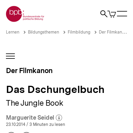
Direkt
Zur Startseite der bpb
zum
0
Artikel
Sho
Seiteninhalt
im
Naviga
Suche
springen
War
öffne
öffnen
öff
Pfadnavigation
Das
Brotkrümelnavigation
Lernen
Bildungsthemen
Filmbildung
Der Filmkanon
Dschungelbuch
|
Der
Filmkanon
INHALTSNAVIGATION
|
ÖFFNEN
bpb.de
Der Filmkanon
Das Dschungelbuch
The Jungle Book
Marguerite Seidel
(Mehr zum Autor)
öffnen
23.10.2014
/ 3 Minuten zu lesen