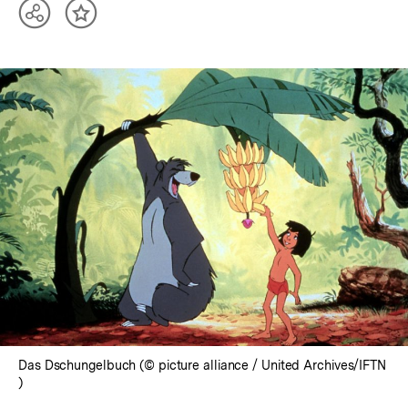
Teilen
Inhalt
Optionen
merken
anzeigen
Das Dschungelbuch (© picture alliance / United Archives/IFTN
)