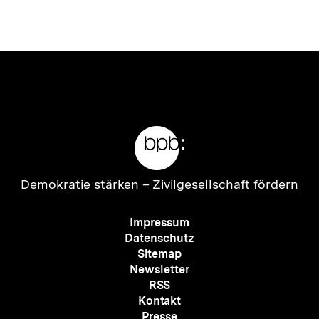
anzeigen
anzei
Meta-
Links
Zur
Demokratie stärken –
Zivilgesellschaft fördern
Startseite
der
Meta-
Impressum
bpb
Navigation
Datenschutz
Sitemap
Newsletter
RSS
Kontakt
Presse