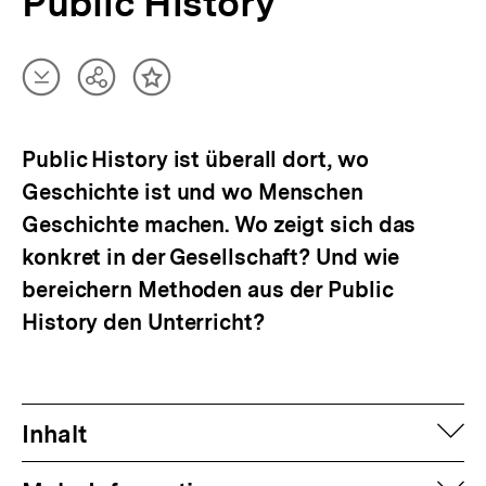
Public History
Artikel
Teilen
Inhalt
herunterladen
Optionen
merken
anzeigen
Public History ist überall dort, wo
Geschichte ist und wo Menschen
Geschichte machen. Wo zeigt sich das
konkret in der Gesellschaft? Und wie
bereichern Methoden aus der Public
History den Unterricht?
auf
Inhalt