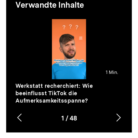
Verwandte Inhalte
zur
Thematik
Inhaltskarussell
überspringen
1 Min.
Video
Dauer
Werkstatt recherchiert: Wie
1
beeinflusst TikTok die
Min.
Aufmerksamkeitsspanne?
1
/
48
Vorherigen
Nächs
Karussellinhalt
von
Inhalt
Inhalt