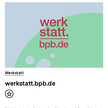
Dossier
zur
Thematik
Werkstatt
werkstatt.bpb.de
Inhalt
merken