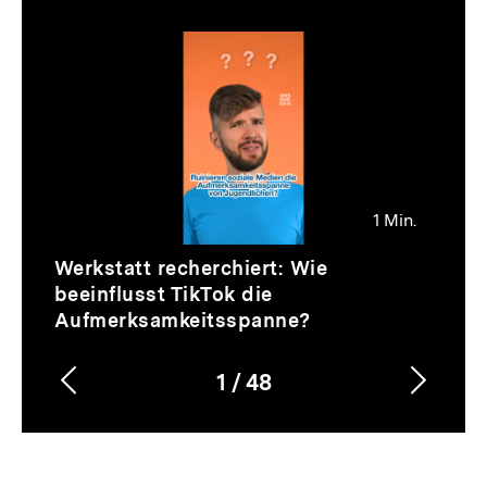
Thematik
Inhaltskarussell
überspringen
1 Min.
Video
Dauer
Werkstatt recherchiert: Wie
1
beeinflusst TikTok die
Min.
Aufmerksamkeitsspanne?
1
/
48
Vorherigen
Nächs
Karussellinhalt
von
Inhalt
Inhalt
anzeigen
anzei