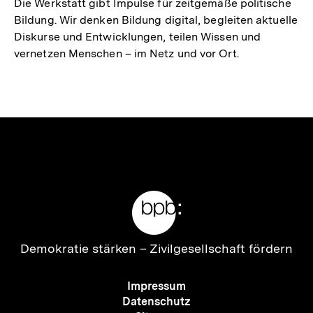
Die Werkstatt gibt Impulse für zeitgemäße politische
Bildung. Wir denken Bildung digital, begleiten aktuelle
Diskurse und Entwicklungen, teilen Wissen und
vernetzen Menschen – im Netz und vor Ort.
Meta-
Links
Zur
Demokratie stärken –
Zivilgesellschaft fördern
Startseite
der
Meta-
Impressum
bpb
Navigation
Datenschutz