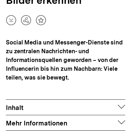
Bilder erkennen
Artikel
Teilen
Inhalt
herunterladen
Optionen
merken
anzeigen
Social Media und Messenger-Dienste sind
zu zentralen Nachrichten- und
Informationsquellen geworden – von der
Influencerin bis hin zum Nachbarn: Viele
teilen, was sie bewegt.
auf
Inhalt
auf
Mehr Informationen