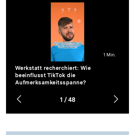
Thematik
Inhaltskarussell
überspringen
1 Min.
Video
Dauer
Werkstatt recherchiert: Wie
1
beeinflusst TikTok die
Min.
Aufmerksamkeitsspanne?
1
/
48
Vorherigen
Nächs
Karussellinhalt
von
Inhalt
Inhalt
anzeigen
anzei