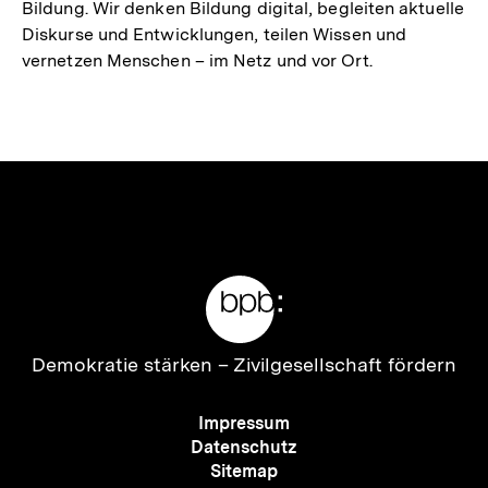
Bildung. Wir denken Bildung digital, begleiten aktuelle
Diskurse und Entwicklungen, teilen Wissen und
vernetzen Menschen – im Netz und vor Ort.
Meta-
Links
Zur
Demokratie stärken –
Zivilgesellschaft fördern
Startseite
der
Meta-
Impressum
bpb
Navigation
Datenschutz
Sitemap