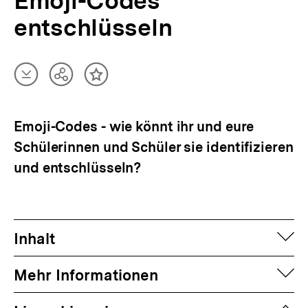
Emoji-Codes
entschlüsseln
Artikel
Teilen
Inhalt
herunterladen
Optionen
merken
anzeigen
Emoji-Codes - wie könnt ihr und eure
Schülerinnen und Schüler sie identifizieren
und entschlüsseln?
auf
Inhalt
auf
Mehr Informationen