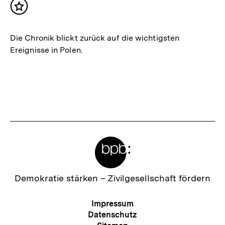
Inhalt
merken
Die Chronik blickt zurück auf die wichtigsten
Ereignisse in Polen.
Meta-
Links
Zur
Demokratie stärken –
Zivilgesellschaft fördern
Startseite
der
Meta-
Impressum
bpb
Navigation
Datenschutz