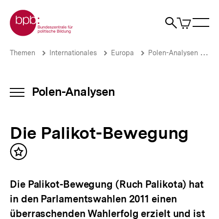
Direkt
Zur Startseite der bpb
zum
0
Artikel
Sho
Seiteninhalt
im
Naviga
Suche
springen
War
öffne
öffnen
öff
Pfadnavigation
Die
Brotkrümelnavigation
Themen
Internationales
Europa
Polen-Analysen
Ar
Palikot-
Bewegung
|
Polen-
Polen-Analysen
INHALTSNAVIGATION
Analysen
ÖFFNEN
|
bpb.de
Die Palikot-Bewegung
Inhalt
merken
Die Palikot-Bewegung (Ruch Palikota) hat
in den Parlamentswahlen 2011 einen
überraschenden Wahlerfolg erzielt und ist