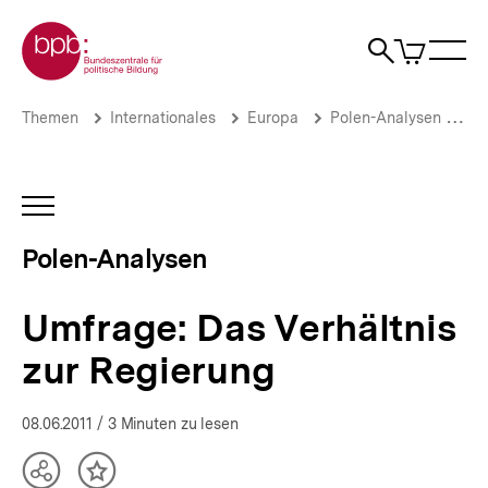
Direkt
Zur Startseite der bpb
zum
0
Artikel
Sho
Seiteninhalt
im
Naviga
Suche
springen
War
öffne
öffnen
öff
Pfadnavigation
Umfrage:
Brotkrümelnavigation
Themen
Internationales
Europa
Polen-Analysen
Ar
Das
Verhältnis
zur
Regierung
INHALTSNAVIGATION
|
ÖFFNEN
Polen-
Polen-Analysen
Analysen
|
bpb.de
Umfrage: Das Verhältnis
zur Regierung
08.06.2011
/ 3 Minuten zu lesen
Teilen
Inhalt