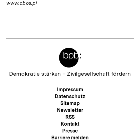
www.cbos.pl
Fussnoten
Meta-
Links
Zur
Demokratie stärken –
Zivilgesellschaft fördern
Startseite
der
Meta-
Impressum
bpb
Navigation
Datenschutz
Sitemap
Newsletter
RSS
Kontakt
Presse
Barriere melden