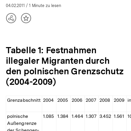
04.02.2011
/ 1 Minute zu lesen
Teilen
Inhalt
Optionen
merken
anzeigen
Tabelle 1: Festnahmen
illegaler Migranten durch
den polnischen Grenzschutz
(2004-2009)
Grenzabschnitt
2004
2005
2006
2007
2008
2009
i
polnische
1.085
1.384
1.464
1.307
3.452
1.561
1
Außengrenze
der Schengen-