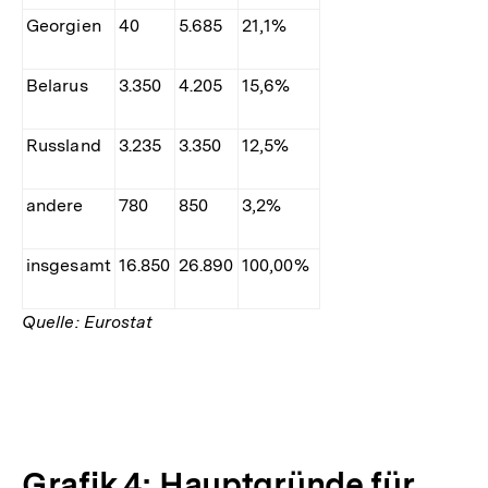
Georgien
40
5.685
21,1%
Belarus
3.350
4.205
15,6%
Russland
3.235
3.350
12,5%
andere
780
850
3,2%
insgesamt
16.850
26.890
100,00%
Quelle: Eurostat
Grafik 4: Hauptgründe für