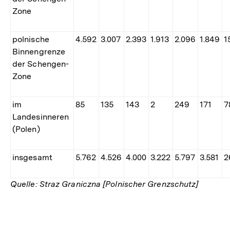
Zone
polnische
4.592
3.007
2.393
1.913
2.096
1.849
1
Binnengrenze
der Schengen-
Zone
im
85
135
143
2
249
171
7
Landesinneren
(Polen)
insgesamt
5.762
4.526
4.000
3.222
5.797
3.581
2
Quelle: Straz Graniczna [Polnischer Grenzschutz]