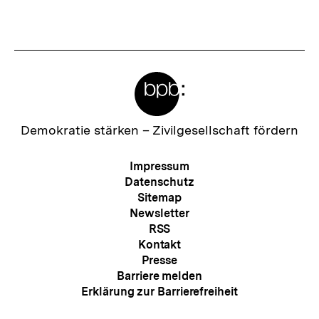
Fussnoten
Meta-
Links
Zur
Demokratie stärken –
Zivilgesellschaft fördern
Startseite
der
Meta-
Impressum
bpb
Navigation
Datenschutz
Sitemap
Newsletter
RSS
Kontakt
Presse
Barriere melden
Erklärung zur Barrierefreiheit