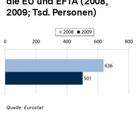
die EU und EFTA (2008,
2009; Tsd. Personen)
In
Lightbox
öffnen
Quelle: Eurostat