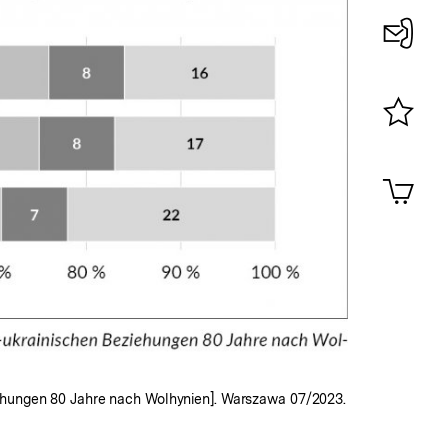
Konta
0
Merklist
ansehen
0
Artik
im
Shop-
Warenko
ansehen
iehungen 80 Jahre nach Wolhynien]. Warszawa 07/2023.