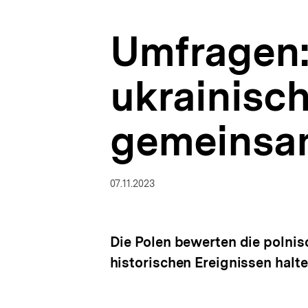
|
a
Polen-
t
Analysen
Umfragen:
i
|
o
bpb.de
n
ukrainisc
gemeinsa
07.11.2023
Die Polen bewerten die polni
historischen Ereignissen halte