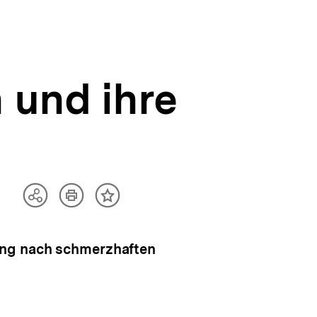
 und ihre
Artikel
Teilen
Inhalt
drucken
Optionen
merken
anzeigen
ung nach schmerzhaften