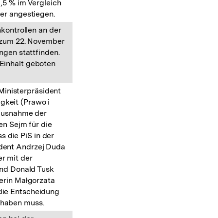
,5 % im Vergleich
er angestiegen.
kontrollen an der
s zum 22. November
ngen stattfinden.
 Einhalt geboten
 Ministerpräsident
gkeit (Prawo i
 Ausnahme der
en Sejm für die
 die PiS in der
ident Andrzej Duda
er mit der
und Donald Tusk
erin Małgorzata
 die Entscheidung
 haben muss.