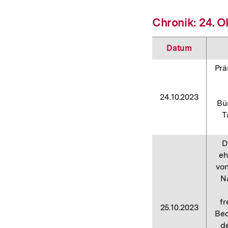
Chronik: 24. 
Datum
Prä
24.10.2023
Bü
T
D
eh
von
Na
fr
25.10.2023
Bed
d