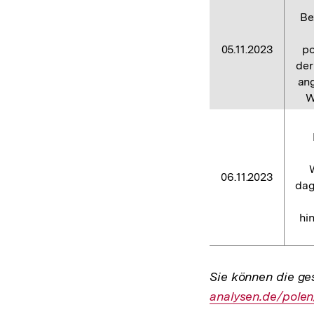
Be
05.11.2023
po
der
ang
W
06.11.2023
dag
hi
Sie können die ge
analysen.de/polen