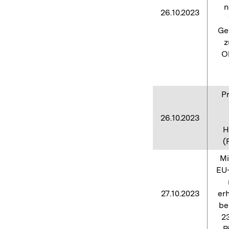
n
26.10.2023
Ge
z
O
P
26.10.2023
H
(
Mi
EU-
27.10.2023
er
be
2
P