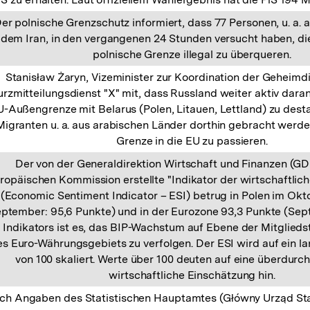
er polnische Grenzschutz informiert, dass 77 Personen, u. a.
dem Iran, in den vergangenen 24 Stunden versucht haben, di
polnische Grenze illegal zu überqueren.
Stanisław Żaryn, Vizeminister zur Koordination der Geheimdie
rzmitteilungsdienst "X" mit, dass Russland weiter aktiv daran 
-Außengrenze mit Belarus (Polen, Litauen, Lettland) zu desta
Migranten u. a. aus arabischen Länder dorthin gebracht werden
Grenze in die EU zu passieren.
Der von der Generaldirektion Wirtschaft und Finanzen (G
ropäischen Kommission erstellte "Indikator der wirtschaftlic
(Economic Sentiment Indicator – ESI) betrug in Polen im Ok
ptember: 95,6 Punkte) und in der Eurozone 93,3 Punkte (Sept
 Indikators ist es, das BIP-Wachstum auf Ebene der Mitglieds
s Euro-Währungsgebiets zu verfolgen. Der ESI wird auf ein lan
von 100 skaliert. Werte über 100 deuten auf eine überdurch
wirtschaftliche Einschätzung hin.
ch Angaben des Statistischen Hauptamtes (Główny Urząd St