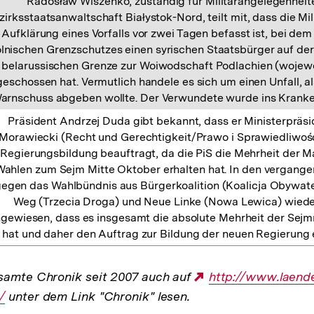
Radosław Wiszenko, zuständig für Militärangelegenheit
zirksstaatsanwaltschaft Białystok-Nord, teilt mit, dass die Mili
Aufklärung eines Vorfalls vor zwei Tagen befasst ist, bei dem
lnischen Grenzschutzes einen syrischen Staatsbürger auf der
 belarussischen Grenze zur Woiwodschaft Podlachien (wojew
eschossen hat. Vermutlich handele es sich um einen Unfall, al
arnschuss abgeben wollte. Der Verwundete wurde ins Krank
Präsident Andrzej Duda gibt bekannt, dass er Ministerpräs
Morawiecki (Recht und Gerechtigkeit/Prawo i Sprawiedliwość
Regierungsbildung beauftragt, da die PiS die Mehrheit der 
Wahlen zum Sejm Mitte Oktober erhalten hat. In den vergang
egen das Wahlbündnis aus Bürgerkoalition (Koalicja Obywatel
Weg (Trzecia Droga) und Neue Linke (Nowa Lewica) wiede
ngewiesen, dass es insgesamt die absolute Mehrheit der Sej
hat und daher den Auftrag zur Bildung der neuen Regierung e
samte Chronik seit 2007 auch auf
Externer
http://www.laend
/
unter dem Link "Chronik" lesen.
Link: