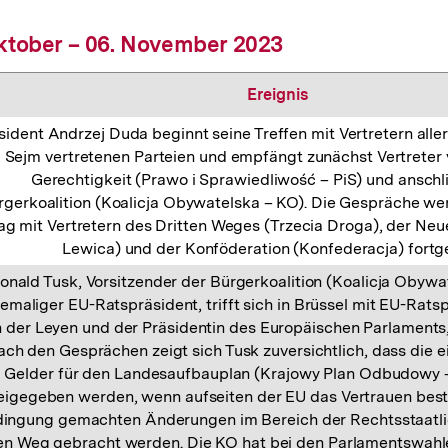
Oktober – 06. November 2023
Ereignis
sident Andrzej Duda beginnt seine Treffen mit Vertretern alle
Sejm vertretenen Parteien und empfängt zunächst Vertreter
Gerechtigkeit (Prawo i Sprawiedliwość – PiS) und ansch
rgerkoalition (Koalicja Obywatelska – KO). Die Gespräche w
ag mit Vertretern des Dritten Weges (Trzecia Droga), der Ne
Lewica) und der Konföderation (Konfederacja) fortge
onald Tusk, Vorsitzender der Bürgerkoalition (Koalicja Obywa
emaliger EU-Ratspräsident, trifft sich in Brüssel mit EU-Rats
 der Leyen und der Präsidentin des Europäischen Parlaments
ch den Gesprächen zeigt sich Tusk zuversichtlich, dass die 
Gelder für den Landesaufbauplan (Krajowy Plan Odbudowy –
eigegeben werden, wenn aufseiten der EU das Vertrauen best
ingung gemachten Änderungen im Bereich der Rechtsstaatlic
en Weg gebracht werden. Die KO hat bei den Parlamentswahlen