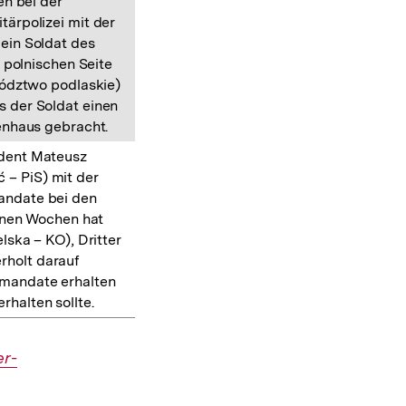
en bei der
tärpolizei mit der
 ein Soldat des
 polnischen Seite
ództwo podlaskie)
s der Soldat einen
enhaus gebracht.
ident Mateusz
 – PiS) mit der
Mandate bei den
enen Wochen hat
ska – KO), Dritter
rholt darauf
mmandate erhalten
rhalten sollte.
er-