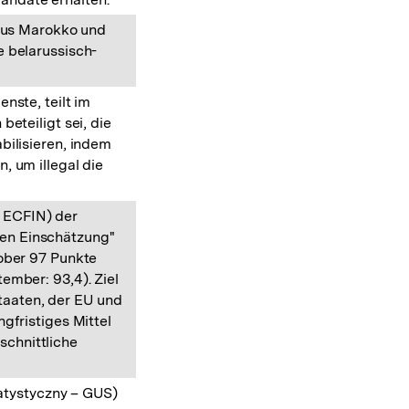
 aus Marokko und
e belarussisch-
nste, teilt im
beteiligt sei, die
bilisieren, indem
, um illegal die
D ECFIN) der
hen Einschätzung"
tober 97 Punkte
ember: 93,4). Ziel
taaten, der EU und
gfristiges Mittel
schnittliche
atystyczny – GUS)