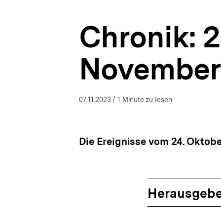
|
a
bpb.de
t
Chronik: 2
i
o
n
November
07.11.2023
/ 1 Minute zu lesen
Die Ereignisse vom 24. Oktobe
Herausgebe