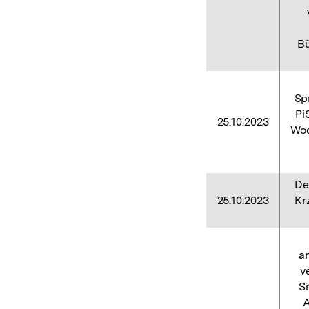
Bü
Sp
Pi
25.10.2023
Woc
De
25.10.2023
Kr
a
v
S
A