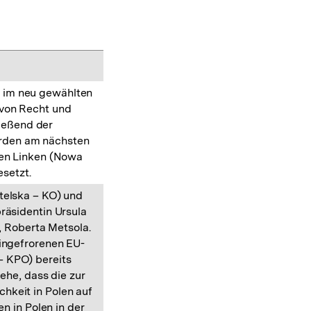
r im neu gewählten
 von Recht und
ließend der
erden am nächsten
uen Linken (Nowa
setzt.
telska – KO) und
präsidentin Ursula
, Roberta Metsola.
eingefrorenen EU-
 KPO) bereits
ehe, dass die zur
hkeit in Polen auf
 in Polen in der