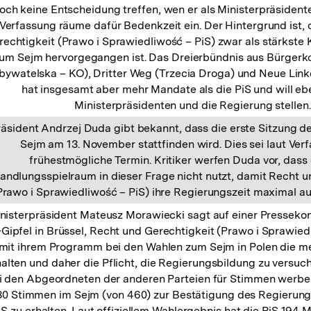
och keine Entscheidung treffen, wen er als Ministerpräsidente
Verfassung räume dafür Bedenkzeit ein. Der Hintergrund ist,
rechtigkeit (Prawo i Sprawiedliwość – PiS) zwar als stärkste 
um Sejm hervorgegangen ist. Das Dreierbündnis aus Bürgerkoa
bywatelska – KO), Dritter Weg (Trzecia Droga) und Neue Lin
hat insgesamt aber mehr Mandate als die PiS und will eb
Ministerpräsidenten und die Regierung stellen.
räsident Andrzej Duda gibt bekannt, dass die erste Sitzung 
Sejm am 13. November stattfinden wird. Dies sei laut Ver
frühestmögliche Termin. Kritiker werfen Duda vor, dass 
andlungsspielraum in dieser Frage nicht nutzt, damit Recht u
Prawo i Sprawiedliwość – PiS) ihre Regierungszeit maximal a
nisterpräsident Mateusz Morawiecki sagt auf einer Pressek
Gipfel in Brüssel, Recht und Gerechtigkeit (Prawo i Sprawied
mit ihrem Programm bei den Wahlen zum Sejm in Polen die m
halten und daher die Pflicht, die Regierungsbildung zu versuc
i den Abgeordneten der anderen Parteien für Stimmen werb
30 Stimmen im Sejm (von 460) zur Bestätigung des Regierungs
iS zu erhalten. Laut offiziellem Wahlergebnis hat die PiS 194 