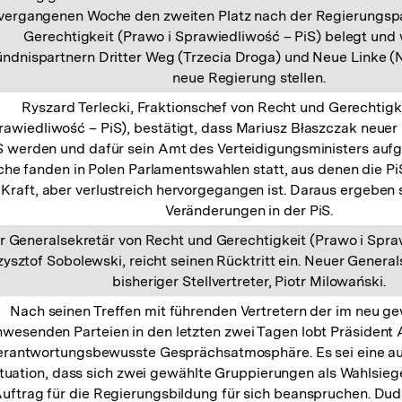
vergangenen Woche den zweiten Platz nach der Regierungspa
Gerechtigkeit (Prawo i Sprawiedliwość – PiS) belegt und w
ndnispartnern Dritter Weg (Trzecia Droga) und Neue Linke (
neue Regierung stellen.
Ryszard Terlecki, Fraktionschef von Recht und Gerechtigk
rawiedliwość – PiS), bestätigt, dass Mariusz Błaszczak neuer
S werden und dafür sein Amt des Verteidigungsministers aufg
he fanden in Polen Parlamentswahlen statt, aus denen die PiS
Kraft, aber verlustreich hervorgegangen ist. Daraus ergeben 
Veränderungen in der PiS.
r Generalsekretär von Recht und Gerechtigkeit (Prawo i Spraw
zysztof Sobolewski, reicht seinen Rücktritt ein. Neuer General
bisheriger Stellvertreter, Piotr Milowański.
Nach seinen Treffen mit führenden Vertretern der im neu g
nwesenden Parteien in den letzten zwei Tagen lobt Präsident
erantwortungsbewusste Gesprächsatmosphäre. Es sei eine a
ituation, dass sich zwei gewählte Gruppierungen als Wahlsie
uftrag für die Regierungsbildung für sich beanspruchen. Dud