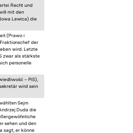
rtei Recht und
ill mit den
Nowa Lewica) die
eit (Prawo i
 Fraktionschef der
eben wird. Letzte
 zwar als stärkste
sich personelle
iedliwość – PiS),
sekretär wird sein
ewählten Sejm
 Andrzej Duda die
ußergewöhnliche
ger sehen und den
a sagt, er könne