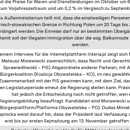
nd die Preise für Waren und Dienstleistungen im Oktober um 6
zum Vorjahreszeitraum und um 0,2 % im Vergleich zu Septemb
s Außenministerium teilt mit, dass die einstweiligen Personen
nisch-slowakischen Grenze in Richtung Polen um 20 Tage bi
rlängert werden. Die Einreise darf nur an bestimmten Übergä
Damit soll der illegalen Immigration über die sog. Balkanroute
werden.
 einem Interview für die Internetplattform Interia.pl zeigt sich
Mateusz Morawiecki zuversichtlich, dass Recht und Gerechti
Sprawiedliwość – PiS) Abgeordnete anderer Parteien, mit
Bürgerkoalition (Koalicja Obywatelska – KO), im neu gewählt
Zusammenarbeit mit der PiS gewinnen kann, mit dem Ziel, dass
en Legislaturperiode erneut die Regierung stellen kann. Präs
hat jedoch die Entscheidung noch nicht getroffen, wen 
Regierungsbildung beauftragt. Kandidaten sind Morawiecki 
(Bürgerplattform/Platforma Obywatelska – PO). Dudas Minist
procka weist darauf hin, dass der Präsident laut Verfassung
erst bis zur ersten Sejmsitzung am 13. November getroffen