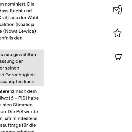
n nominiert. Die
 dass Recht und
Kraft aus der Wahl
Konta
lition (Koalicja
0
ke (Nowa Lewica)
enfalls den
Merklist
ansehen
0
Artik
des neu gewählten
im
fassung der
Shop-
er seinen
Warenko
nd Gerechtigkeit
ansehen
usschöpfen kann.
onferenz nach dem
liwość – PiS) habe
eisten Stimmen
hen. Die PiS werde
en, um mindestens
auftrags für die
Mandate erhalten.