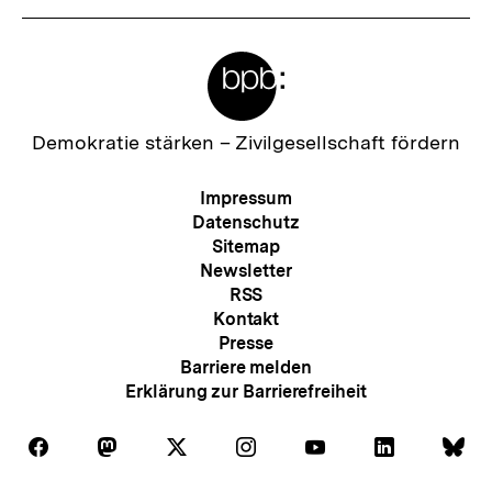
Meta-
Links
Zur
Demokratie stärken –
Zivilgesellschaft fördern
Startseite
der
Meta-
Impressum
bpb
Navigation
Datenschutz
Sitemap
Newsletter
RSS
Kontakt
Presse
Barriere melden
Erklärung zur Barrierefreiheit
Auf
Auf
Auf
Auf
Auf
Auf
Au
Folgen
Folgen
Folgen
Folgen
Folgen
Folgen
Fol
Facebook
Mastodon
X
Instagram
Youtube
LinkedIn
Bl
Sie
Sie
Sie
Sie
Sie
Sie
Sie