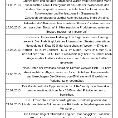
Grenze führt und de facto ukrainische Waren vom russischen Markt
14.08.2013
ausschließen kann. Hintergrund ist ein Zollstreit zwischen beiden
Ländern über eingeführte russische Zollschrankenfür ukrainische
Schokoladen- und Kohleexporte im Gegenzug für
Zollbeschränkungen russischer Automobilexporte in die Ukraine.
Aktivisten der"Allukrainischen Komitees Offensive" verbrennen vor
16.08.2013
der russischen Botschaft in Kiew russische Produkte und rufen zum
Boykott russischer Importe auf.
Das Kiewer Jaremenko-Institut gibt die Ergebnisse einer Umfrage
bekannt. Die Unabhängigkeit des Ukrainischen Staates unterstützen
demzufolge in Kiew 89 % der Menschen, im Westen – 87 %, im
18.08.2013
Norden – 81 %, im Zentrum – 62 %, im Süden – 52 %, im Osten 42 %
und auf der Krim – 31 %. Der Durchschnitt liegt bei 61 % und ist nach
Angaben des Instituts inden letzten zwei Jahren um die Hälfte
gestiegen.
Nach Daten der Weltbank nimmt die Ukraine weltweit Platz 151 beim
Anteil weiblicher Abgeordneter ein. Einem Anteil von Frauen an der
19.08.2013
wahlberechtigten Bevölkerung von 65 % stehen 9 % weibliche
Parlamentarier gegenüber.
Der Vorsitzende der Oppositionspartei UDAR Witalij Klitschko erklärt,
20.09.2013
dass er erwäge, sich im Jahr 2015 um das Präsidentenamt zu
bewerben.
Die ukrainische Grenzbehörde gibt an, Russland ignoriere das
21.09.2013
kürzlich ratifizierte Abkommen zur Rücknahme illegal eingewanderter
Menschen.
Die Ukraine begeht offiziell den Tag der Unabhängigkeit. Präsident