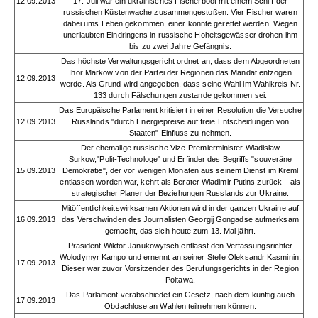
12.09.2013
17. Juli war ein ukrainisches Fischerboot mit einem Schiff der
russischen Küstenwache zusammengestoßen. Vier Fischer waren
dabei ums Leben gekommen, einer konnte gerettet werden. Wegen
unerlaubten Eindringens in russische Hoheitsgewässer drohen ihm
bis zu zwei Jahre Gefängnis.
Das höchste Verwaltungsgericht ordnet an, dass dem Abgeordneten
Ihor Markow von der Partei der Regionen das Mandat entzogen
12.09.2013
werde. Als Grund wird angegeben, dass seine Wahl im Wahlkreis Nr.
133 durch Fälschungen zustande gekommen sei.
Das Europäische Parlament kritisiert in einer Resolution die Versuche
12.09.2013
Russlands "durch Energiepreise auf freie Entscheidungen von
Staaten" Einfluss zu nehmen.
Der ehemalige russische Vize-Premierminister Wladislaw
Surkow,"Polit-Technologe" und Erfinder des Begriffs "souveräne
15.09.2013
Demokratie", der vor wenigen Monaten aus seinem Dienst im Kreml
entlassen worden war, kehrt als Berater Wladimir Putins zurück – als
strategischer Planer der Beziehungen Russlands zur Ukraine.
Mitöffentlichkeitswirksamen Aktionen wird in der ganzen Ukraine auf
16.09.2013
das Verschwinden des Journalisten Georgij Gongadse aufmerksam
gemacht, das sich heute zum 13. Mal jährt.
Präsident Wiktor Janukowytsch entlässt den Verfassungsrichter
Wolodymyr Kampo und ernennt an seiner Stelle Oleksandr Kasminin.
17.09.2013
Dieser war zuvor Vorsitzender des Berufungsgerichts in der Region
Poltawa.
Das Parlament verabschiedet ein Gesetz, nach dem künftig auch
17.09.2013
Obdachlose an Wahlen teilnehmen können.