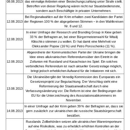
08.08.2013
das einmalige Anbieten einer Bestechungszahlung unter Strafe stellt.
Betroffen von dieser Regelung wären nicht nur Staatsbedienstete,
sondern auch Beschäftigte in privaten Unternehmen.
Bei Regionalwahlen auf der Krim erhalten zwei Kandidaten der Partei
12.08.2013
der Regionen 100 % der abgegebenen Stimmen – in den Wahlkreisen
Nr. 8 und 12.
In einer Umfrage der Research und Branding Group in Kiew geben
33 % der Befragten an, bei einer Bürgermeisterwahl für Witalij
12.08.2013
Klitschko stimmen zu wollen. Er hat damit eine Mehrheit vor
Oleksander Popow (16 %) und Petro Poroschenko (11 %).
Abgeordnete der Kommunistischen Partei der Ukraine bringen die
Idee eines allukrainischen Referendumsüber den Eintritt in die
12.08.2013
Zollunion mit Russland und Kasachstan ins Spiel. Ein solches
verbindliches Referendum ist nach aktueller Gesetzeslage möglich,
bringt jedoch erheblichen Aufwand für die Initiatoren mit sich.
Die Ukraineübergibt der Venedig-Kommission des Europarats ein
Gesetzesprojekt zur Begutachtung. Der Vorschlag sieht eine
Reformierung der Staatsanwaltschaft durch eine
13.08.2013
Verfassungsänderung vor. Die Reform ist eine der Bedingungen der
EU für die Unterzeichnung des Assoziationsabkommens im
November.
In einer Umfrage auf der Krim geben 39 % der Befragten an, dass sie
14.08.2013
gern zusätzlich zur ukrainischen die russische Staatsbürgerschaft
besäßen.
Russlands Zollbehörden setzen alle ukrainischen Warenimporteure
auf eine Risikoliste, was zu erheblich erhöhten Kontrollen an der