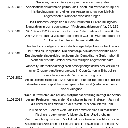
Gesetze, die als Bedingung zur Unterzeichnung des
05.09.2013
Assoziationsabkommens gelten: ein Gesetz zur Verbesserung der
Haftbedingungen und eines zur Auszahlung von gerichtlich
angeordneten Kompensationsleistungen.
Das Parlament einigt sich auf ein Datum zur Durchführung von
Neuwahlen in den sogenannten "Problemwahlkreisen" Nr. 94, 132,
05.09.2013
194, 197 und 223, in denen es bei den Parlamentswahlen im Oktober
2012 zu Unregelmäßigkeiten gekommen war. Die Wahlen sollen am
15. Dezember dieses Jahres stattfinden.
Das höchste Zivilgericht lehnt die Anfrage Julija Tymoschenkos ab,
ihr Urteil zu überprüfen. Die ehemalige Ministerpräsidentin hatte
06.09.2013
Beschwerde eingereicht, nachdem der Europäische Gerichtshof für
Menschenrechte Verfahrensverletzungen angemahnt hatte.
Amnesty International zeigt sich besorgt angesichts des Versuchs
einer Gruppe von Abgeordneten, in Gesprächen in Brüssel zu
erreichen, dass die Verabschiedung des
07.09.2013
Antidiskriminierungsgesetzes von der Liste der Bedingungen für ein
Visaliberalisierungsabkommen gestrichen wird (siehe Interview in
dieser Ausgabe).
Nach Inkrafttreten der neuen Strafprozessordnung beträgt die Anzahl
11.09.2013
der mit Freispruch endenden Gerichtsverfahren in diesem Jahr mit
430 bereits das Vierfache des Werts aus dem letzten Jahr.
Ein russisches Gericht weist die Beschwerde eines ukrainischen
Fischers gegen seine Anklage ab. Das Urteil steht im
Zusammenhang mit einem Vorfall auf dem Asowschen Meer, der für
Spannungen zwischen der Ukraine und Russland gesorgt hatte. Am