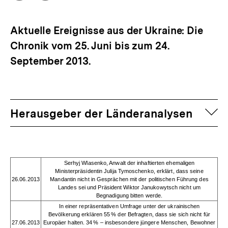
Optionen
merken
anzeigen
Aktuelle Ereignisse aus der Ukraine: Die
Chronik vom 25. Juni bis zum 24.
September 2013.
auf
Herausgeber der Länderanalysen
Serhyj Wlasenko, Anwalt der inhaftierten ehemaligen
Ministerpräsidentin Julija Tymoschenko, erklärt, dass seine
26.06.2013
Mandantin nicht in Gesprächen mit der politischen Führung des
Landes sei und Präsident Wiktor Janukowytsch nicht um
Begnadigung bitten werde.
In einer repräsentativen Umfrage unter der ukrainischen
Bevölkerung erklären 55 % der Befragten, dass sie sich nicht für
27.06.2013
Europäer halten. 34 % – insbesondere jüngere Menschen, Bewohner