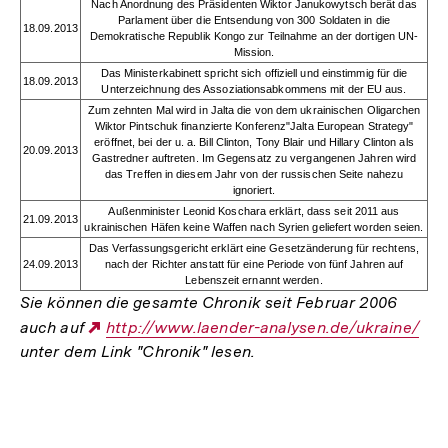
Nach Anordnung des Präsidenten Wiktor Janukowytsch berät das
Parlament über die Entsendung von 300 Soldaten in die
18.09.2013
Demokratische Republik Kongo zur Teilnahme an der dortigen UN-
Mission.
Das Ministerkabinett spricht sich offiziell und einstimmig für die
18.09.2013
Unterzeichnung des Assoziationsabkommens mit der EU aus.
Zum zehnten Mal wird in Jalta die von dem ukrainischen Oligarchen
Wiktor Pintschuk finanzierte Konferenz"Jalta European Strategy"
eröffnet, bei der u. a. Bill Clinton, Tony Blair und Hillary Clinton als
20.09.2013
Gastredner auftreten. Im Gegensatz zu vergangenen Jahren wird
das Treffen in diesem Jahr von der russischen Seite nahezu
ignoriert.
Außenminister Leonid Koschara erklärt, dass seit 2011 aus
21.09.2013
ukrainischen Häfen keine Waffen nach Syrien geliefert worden seien.
Das Verfassungsgericht erklärt eine Gesetzänderung für rechtens,
24.09.2013
nach der Richter anstatt für eine Periode von fünf Jahren auf
Lebenszeit ernannt werden.
Sie können die gesamte Chronik seit Februar 2006
auch auf
Externer
http://www.laender-analysen.de/ukraine/
unter dem Link "Chronik" lesen.
Link:
Fussnoten