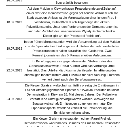
16.07.2013
Souveränität begangen.
Auf dem Majdan in Kiew schlagen Protestierende zwei Zelte auf.
Zuvor war eine Demonstration gegen polizeiliche Willkür durch die
Stadt gezogen. Anlass ist die Vergewaltigung einer jungen Frau in
18.07.2013
Wradiewka, mutmaßlich durch Angehörige der lokalen
Polizeidienststelle. Unter den Forderungen der Demonstranten ist
auch der Rücktritt des Innenministers Wytalij Sachartschenko.
Dieser gibt an, der Protest sei "politisiert".
In den frühen Morgenstunden wird die Versammlung auf dem Majdan
von der Spezialeinheit Berkut geräumt. Sieben der zehn verhafteten
19.07.2013
Protestierenden erhalten daraufhin eine Geldstrafe. Zwei
Fernsehjournalisten des 5. Kanals erleiden Verletzungen.
Im Berufungsprozess gegen den ersten Stellvertreter des
Generalstaatsanwalts Renat Kusmin wird das vorherige Urteil
22.07.2013
bestätigt. Das Urteil erklärt Kusmin der illegalen Inhaftierung des
ehemaligen Innenministers Jurij Luzenko für nicht schuldig. Luzenko
verliert damit auch den Berufungsprozess.
Die Kiewer Staatsanwaltschaft schließt vorzeitig die Ermittlungen im
Fall der Attacke jugendlicher Sportler auf zwei Journalisten bei einer
Demonstration in Kiew am 18. Mai dieses Jahres. Der Polizei war
24.07.2013
vorsätzliche Untätigkeit vorgeworfen worden, weswegen die
Staatsanwaltschaft Ermittlungen aufgenommen hatte. Die
Oppositionspartei Vaterland kritisiert die Entscheidung, die
Ermittlungen einzustellen.
Ein Kiewer Gericht untersagt der rechten Partei Freiheit
Demonstrationen während des Besuchs des russischen Präsidenten