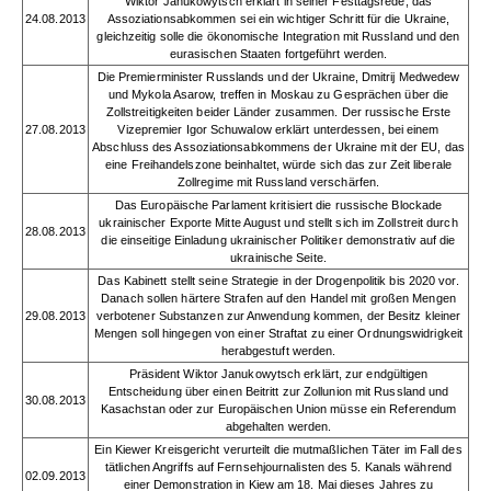
Wiktor Janukowytsch erklärt in seiner Festtagsrede, das
24.08.2013
Assoziationsabkommen sei ein wichtiger Schritt für die Ukraine,
gleichzeitig solle die ökonomische Integration mit Russland und den
eurasischen Staaten fortgeführt werden.
Die Premierminister Russlands und der Ukraine, Dmitrij Medwedew
und Mykola Asarow, treffen in Moskau zu Gesprächen über die
Zollstreitigkeiten beider Länder zusammen. Der russische Erste
27.08.2013
Vizepremier Igor Schuwalow erklärt unterdessen, bei einem
Abschluss des Assoziationsabkommens der Ukraine mit der EU, das
eine Freihandelszone beinhaltet, würde sich das zur Zeit liberale
Zollregime mit Russland verschärfen.
Das Europäische Parlament kritisiert die russische Blockade
ukrainischer Exporte Mitte August und stellt sich im Zollstreit durch
28.08.2013
die einseitige Einladung ukrainischer Politiker demonstrativ auf die
ukrainische Seite.
Das Kabinett stellt seine Strategie in der Drogenpolitik bis 2020 vor.
Danach sollen härtere Strafen auf den Handel mit großen Mengen
29.08.2013
verbotener Substanzen zur Anwendung kommen, der Besitz kleiner
Mengen soll hingegen von einer Straftat zu einer Ordnungswidrigkeit
herabgestuft werden.
Präsident Wiktor Janukowytsch erklärt, zur endgültigen
Entscheidung über einen Beitritt zur Zollunion mit Russland und
30.08.2013
Kasachstan oder zur Europäischen Union müsse ein Referendum
abgehalten werden.
Ein Kiewer Kreisgericht verurteilt die mutmaßlichen Täter im Fall des
tätlichen Angriffs auf Fernsehjournalisten des 5. Kanals während
02.09.2013
einer Demonstration in Kiew am 18. Mai dieses Jahres zu