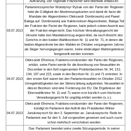
Aufklärung. Der regionale Polizeichef wird ebenfalls entlassen.
Parlamentssprecher Wolodymyr Rybak von der Partei der Regionen
hebt die Gültigkeit der Abstimmungskarten und damit de facto die
Mandate der Abgeordneten Oleksandr Dombrowskij und Pawel
Baloga auf. Dombrowskij war fraktionsloser Abgeordneter, Baloga Teil
der Fraktion der Partei der Regionen, hatte jedoch seinen Austritt aus
03.07.2013
der Fraktion eingereicht. Das höchste Verwaltungsgericht der
Ukraine hatte den Mandatsentzug angeordnet, da nach Ansicht des
Gerichts in den beiden Wahlbezirken Nr. 11 und Nr. 71, in denen die
beiden Abgeordnete bei den Wahlen im Oktober vergangenen Jahres
als Sieger hervorgegangen waren, keine eindeutigen Wahlergebnisse
festgestellt werden konnten.
Oleksandr Efremow, Fraktionsvorsitzender der Partei der Regionen,
erklärt, seine Partei werde für die Anordnung von Neuwahlen im
Dezember in den fünf sogenannten Problembezirken Nr. 94, 132,
194, 197 und 223, sowie in den Bezirken Nr. 11 und 71 eintreten. In
04.07.2013
den ersten fünf waren bei den Parlamentswahlen im Oktober 2012
Unregelmäßigkeiten bei der Stimmzählung aufgetreten. Neuwahlen in
diesen Bezirken sind eine Forderung der EU. Die Ergebnisse der
Einerwahlkreise Nr. 11 und 71 waren erst kürzlich vom höchsten
Verwaltungsgericht für ungültig erklärt worden (s.o.).
Oleksandr Efremow, Fraktionsvorsitzender der Partei der Regionen,
kündigt im Parlament den Auftritt des Präsidenten Wiktor
04.07.2013
Janukowytsch für den 3. September an. Janukowytschs Rede im
Parlament war für den 5. Juli vorgesehen gewesen und auch zuvor
schon mehrfach verschoben worden.
Das Parlament beendet seine zweite Sitzungsperiode. In seiner