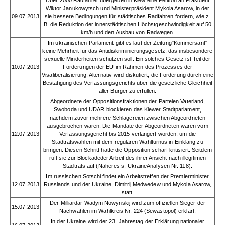
Über 2000 Radfahrer übergeben in Kiew eine Petition an Präsident
Wiktor Janukowytsch und Ministerpräsident Mykola Asarow, in der
09.07.2013
sie bessere Bedingungen für städtisches Radfahren fordern, wie z.
B. die Reduktion der innerstädtischen Höchstgeschwindigkeit auf 50
km/h und den Ausbau von Radwegen.
Im ukrainischen Parlament gibt es laut der Zeitung"Kommersant"
keine Mehrheit für das Antidiskriminierungsgesetz, das insbesondere
sexuelle Minderheiten schützen soll. Ein solches Gesetz ist Teil der
10.07.2013
Forderungen der EU im Rahmen des Prozesses der
Visaliberalisierung. Alternativ wird diskutiert, die Forderung durch eine
Bestätigung des Verfassungsgerichts über die gesetzliche Gleichheit
aller Bürger zu erfüllen.
Abgeordnete der Oppositionsfraktionen der Parteien Vaterland,
Swoboda und UDAR blockieren das Kiewer Stadtparlament,
nachdem zuvor mehrere Schlägereien zwischen Abgeordneten
ausgebrochen waren. Die Mandate der Abgeordneten waren vom
12.07.2013
Verfassungsgericht bis 2015 verlängert worden, um die
Stadtratswahlen mit dem regulären Wahlturnus in Einklang zu
bringen. Diesen Schritt hatte die Opposition scharf kritisiert. Seitdem
ruft sie zur Blockadeder Arbeit des ihrer Ansicht nach illegitimen
Stadtrats auf (Näheres s. UkraineAnalysen Nr. 118).
Im russischen Sotschi findet ein Arbeitstreffen der Premierminister
12.07.2013
Russlands und der Ukraine, Dimitrij Medwedew und Mykola Asarow,
statt.
Der Milliardär Wadym Nowynskij wird zum offiziellen Sieger der
15.07.2013
Nachwahlen im Wahlkreis Nr. 224 (Sewastopol) erklärt.
In der Ukraine wird der 23. Jahrestag der Erklärung nationaler