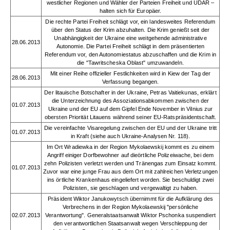
westlicher Regionen und Wähler der Parteien Freiheit und UDAR –
halten sich für Europäer.
Die rechte Partei Freiheit schlägt vor, ein landesweites Referendum
über den Status der Krim abzuhalten. Die Krim genießt seit der
Unabhängigkeit der Ukraine eine weitgehende administrative
28.06.2013
Autonomie. Die Partei Freiheit schlägt in dem präsentierten
Referendum vor, den Autonomiestatus abzuschaffen und die Krim in
die "Tawritscheska Oblast" umzuwandeln.
Mit einer Reihe offizieller Festlichkeiten wird in Kiew der Tag der
28.06.2013
Verfassung begangen.
Der litauische Botschafter in der Ukraine, Petras Vaitiekunas, erklärt
die Unterzeichnung des Assoziationsabkommen zwischen der
01.07.2013
Ukraine und der EU auf dem Gipfel Ende November in Vilnius zur
obersten Priorität Litauens während seiner EU-Ratspräsidentschaft.
Die vereinfachte Visaregelung zwischen der EU und der Ukraine tritt
01.07.2013
in Kraft (siehe auch Ukraine-Analysen Nr. 118).
Im Ort Wradiewka in der Region Mykolaewskij kommt es zu einem
Angriff einiger Dorfbewohner auf dieörtliche Polizeiwache, bei dem
zehn Polizisten verletzt werden und Tränengas zum Einsatz kommt.
01.07.2013
Zuvor war eine junge Frau aus dem Ort mit zahlreichen Verletzungen
ins örtliche Krankenhaus eingeliefert worden. Sie beschuldigt zwei
Polizisten, sie geschlagen und vergewaltigt zu haben.
Präsident Wiktor Janukowytsch übernimmt für die Aufklärung des
Verbrechens in der Region Mykolaewskij "persönliche
02.07.2013
Verantwortung". Generalstaatsanwalt Wiktor Pschonka suspendiert
den verantwortlichen Staatsanwalt wegen Verschleppung der