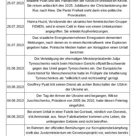
Wladimir Putin und des Patriarchen der russisch-orthodoxen Kirche.
25.07.2013
Sie reisen anlässlich des 1025. Jubiläums der Christianisierung der
Rus nach Kiew. Die Partei Freiheit sieht darin eine politische
Provokation.
Hanna Huzol, Vorsitzende der ukrainischen feministischen Gruppe
28.07.2013
FEMEN, wird in einem Café in Kiew von einem Unbekannten
angegriffen. Sie erleidet Kopfverletzungen.
Das staatliche Energieunternehmen Ernegoatom dementiert
Meldungen, nach denen es in einem Atomkraftwerk eine Explosion
31.07.2013
gegeben habe. Polnische Medien hatten am Vortagüber einen Unfall
berichtet.
Die Verteidigung der ehemaligen Ministerpräsidentin Julija
Tymoschenko reicht beim Höchsten Gericht offiziell Beschwerde
01.08.2013
gegen das Urteil gegen Tymoschenko ein. Der Europäische
Gerichtshof für Menschenrechte hatte im Frühjahr die Inhaftierung
Tymoschenkos als "willkürlich und rechtswidrig" gerügt.
Geoffrey Pyatt tritt seinen Dienst als achter Botschafter der USA in
03.08.2013
der Ukraine an.
Der Tag der Armee der Ukraine wird begangen. Wiktor
04.08.2013
Juschtschenko, Präsident von 2005 bis 2010, hatte diesen Feiertag
eingeführt.
Bei einem Unfall in einer Fabrik bei Gorlowk, nördlich von Donetsk,
06.08.2013
tritt Ammoniak aus. Neun Fabrikarbeiter kommen ums Leben, die
umliegenden Gebiete sind nicht betroffen.
Im Rahmen der offiziellen Bemühungen zur Korruptionsbekämpfung
stellt das Justizministerium ein Gesetzesprojekt vor, welches bereits