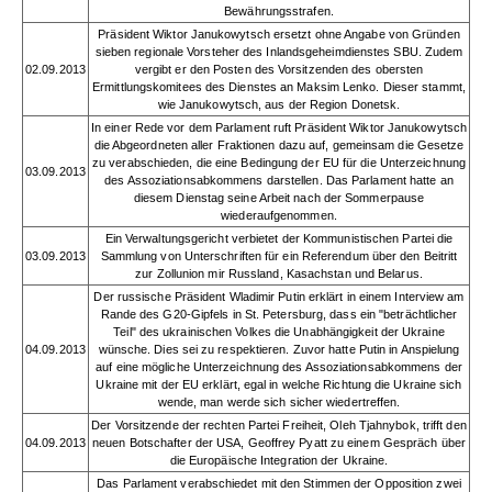
Bewährungsstrafen.
Präsident Wiktor Janukowytsch ersetzt ohne Angabe von Gründen
sieben regionale Vorsteher des Inlandsgeheimdienstes SBU. Zudem
02.09.2013
vergibt er den Posten des Vorsitzenden des obersten
Ermittlungskomitees des Dienstes an Maksim Lenko. Dieser stammt,
wie Janukowytsch, aus der Region Donetsk.
In einer Rede vor dem Parlament ruft Präsident Wiktor Janukowytsch
die Abgeordneten aller Fraktionen dazu auf, gemeinsam die Gesetze
zu verabschieden, die eine Bedingung der EU für die Unterzeichnung
03.09.2013
des Assoziationsabkommens darstellen. Das Parlament hatte an
diesem Dienstag seine Arbeit nach der Sommerpause
wiederaufgenommen.
Ein Verwaltungsgericht verbietet der Kommunistischen Partei die
03.09.2013
Sammlung von Unterschriften für ein Referendum über den Beitritt
zur Zollunion mir Russland, Kasachstan und Belarus.
Der russische Präsident Wladimir Putin erklärt in einem Interview am
Rande des G20-Gipfels in St. Petersburg, dass ein "beträchtlicher
Teil" des ukrainischen Volkes die Unabhängigkeit der Ukraine
04.09.2013
wünsche. Dies sei zu respektieren. Zuvor hatte Putin in Anspielung
auf eine mögliche Unterzeichnung des Assoziationsabkommens der
Ukraine mit der EU erklärt, egal in welche Richtung die Ukraine sich
wende, man werde sich sicher wiedertreffen.
Der Vorsitzende der rechten Partei Freiheit, Oleh Tjahnybok, trifft den
04.09.2013
neuen Botschafter der USA, Geoffrey Pyatt zu einem Gespräch über
die Europäische Integration der Ukraine.
Das Parlament verabschiedet mit den Stimmen der Opposition zwei