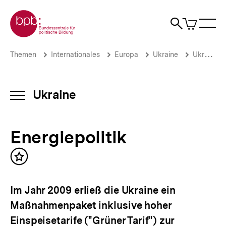
Direkt
Zur Startseite der bpb
zum
0
Artikel
Sho
Seiteninhalt
im
Naviga
Suche
springen
War
öffne
öffnen
öff
Pfadnavigation
Energiepolitik
Brotkrümelnavigation
Themen
Internationales
Europa
Ukraine
Ukraine-Analysen: Archiv 2013
|
Ukraine-
Analysen
|
Ukraine
INHALTSNAVIGATION
bpb.de
ÖFFNEN
Energiepolitik
Inhalt
merken
Im Jahr 2009 erließ die Ukraine ein
Maßnahmenpaket inklusive hoher
Einspeisetarife ("Grüner Tarif") zur