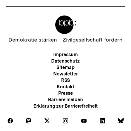
Meta-
Links
Zur
Demokratie stärken –
Zivilgesellschaft fördern
Startseite
der
Meta-
Impressum
bpb
Navigation
Datenschutz
Sitemap
Newsletter
RSS
Kontakt
Presse
Barriere melden
Erklärung zur Barrierefreiheit
Auf
Auf
Auf
Auf
Auf
Auf
Au
Folgen
Folgen
Folgen
Folgen
Folgen
Folgen
Fol
Facebook
Mastodon
X
Instagram
Youtube
LinkedIn
Bl
Sie
Sie
Sie
Sie
Sie
Sie
Sie